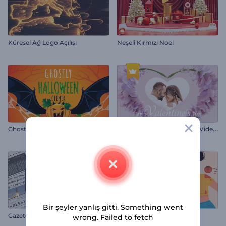
Küresel Ağ Logo Açılışı
Neşeli Kırmızı Noel
S
evgililer Günü Çiçekli Giriş Videosu
Ghostly Halloween Opener
Bir şeyler yanlış gitti. Something went
Gazete Tanıtım Paketi
La Tomatina Animasyonları
wrong. Failed to fetch