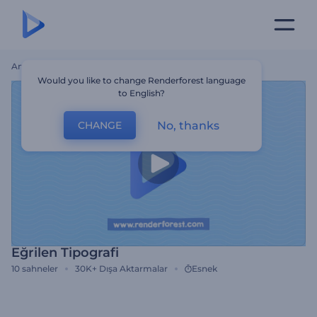
Ana Sayfa
Şablonlar
Eğrilen Tipografi
Would you like to change Renderforest language
to English?
No, thanks
CHANGE
Eğrilen Tipografi
10
sahneler
30K+
Dışa Aktarmalar
Esnek