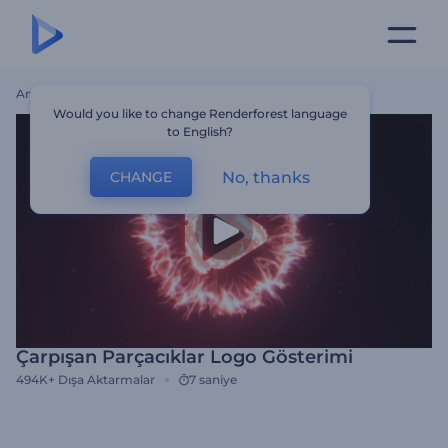
Ana Sayfa
Şablonlar
Çarpışan Parçacıklar Logo Gösterimi
Would you like to change Renderforest language
to English?
No, thanks
CHANGE
Çarpışan Parçacıklar Logo Gösterimi
494K+
Dışa Aktarmalar
7 saniye