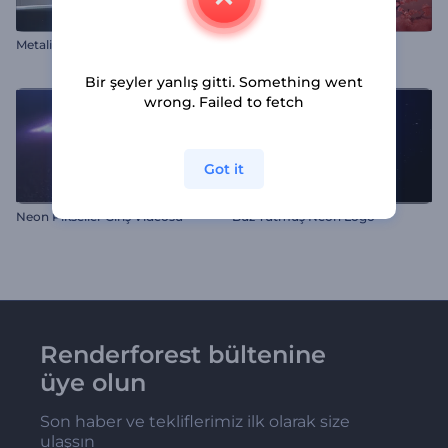
Metalik Küp Logo Gösterimi
Rüya Gibi Çin Yeni Yılı Girişi
Bir şeyler yanlış gitti. Something went
wrong. Failed to fetch
Got it
Neon Pikseller Giriş Videosu
Buz Tutmuş Neon Logo
Renderforest bültenine
üye olun
Son haber ve tekliflerimiz ilk olarak size
ulaşsın