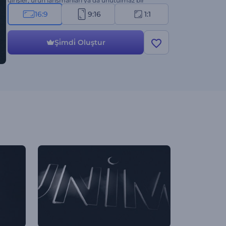
girişler, ürün lansmanları ya da unutulmaz bir
tanıtım gerektiren her türlü proje için ideal. Hemen
16:9
9:16
1:1
oluşturun ve logonuz hiç olmadığı kadar parıldasın!
Şi̇mdi̇ Oluştur