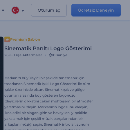
Oturum aç
Ücretsiz Deneyin
Premium Şablon
Sinematik Parıltı Logo Gösterimi
26K+
Dışa Aktarmalar
10 saniye
Markanızı büyüleyici bir şekilde tanıtmanız için
tasarlanan Sinematik Işıklı Logo Gösterimi ile tüm
ışıklar üzerinizde olsun. Sinematik ışık ve gölge
oyunları arasında boy gösteren logonuzu
izleyicilerin dikkatini çeken muhteşem bir atmosfer
yaratmasını izleyin. Markanızın logosunu ekleyin,
ikna edici bir slogan girin ve havayı en iyi şekilde
yakalamak için çeşitli müzik parçalarından bir
arkaplan müziği seçin. Sinematik introlar, sunum