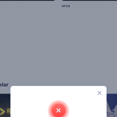
orca
olar