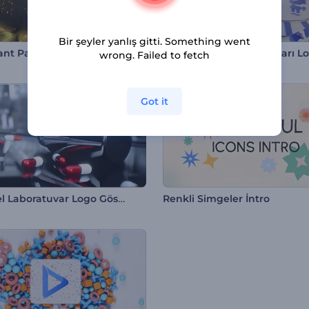
Bir şeyler yanlış gitti. Something went
nt Parçacıklı Logo
Kış Temalı Harikalar Diyarı L
wrong. Failed to fetch
Got it
Bilimsel Laboratuvar Logo Gösterimi
Renkli Simgeler İntro