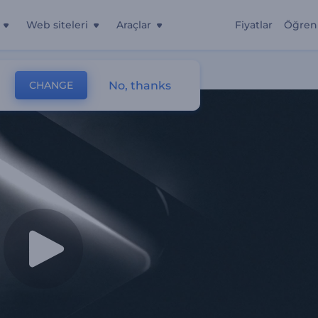
Web siteleri
Araçlar
Fiyatlar
Öğren
No, thanks
CHANGE