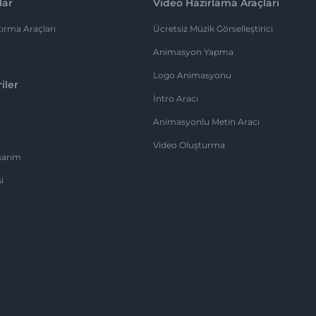
lar
Video Hazırlama Araçları
ırma Araçları
Ücretsiz Müzik Görselleştirici
Animasyon Yapma
Logo Animasyonu
iler
İntro Aracı
Animasyonlu Metin Aracı
Video Oluşturma
sarım
i