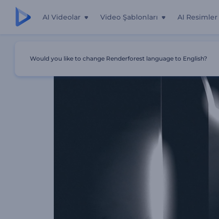
AI Videolar
Video Şablonları
AI Resimler
Ana Sayfa
Şablonlar
Sinematik Parıltı Logo Gösterimi
Would you like to change Renderforest language to English?