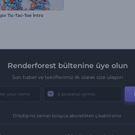
ıpır Tic-Tac-Toe İntro
Renderforest bültenine üye olun
Son haber ve tekliflerimiz ilk olarak size ulaşsın
Dilediğiniz zaman kolayca abonelikten çıkabilirsiniz.