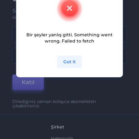
Son haber ve tekliflerimiz ilk olarak size
ulaşsın
Bir şeyler yanlış gitti. Something went
wrong. Failed to fetch
Got it
Katıl
Dilediğiniz zaman kolayca abonelikten
çıkabilirsiniz.
Şirket
Hakkımızda