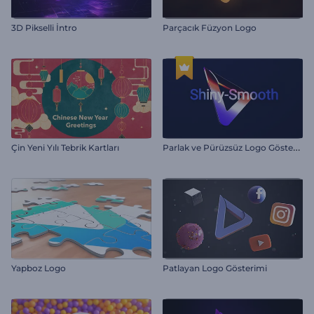
3D Pikselli İntro
Parçacık Füzyon Logo
P
arlak ve Pürüzsüz Logo Gösterimi
Çin Yeni Yılı Tebrik Kartları
Yapboz Logo
Patlayan Logo Gösterimi