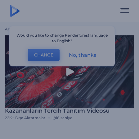
Ana Sayfa
Şablonlar
Kazananların Tercih Tanıtım Videosu
Would you like to change Renderforest language
to English?
No, thanks
CHANGE
Kazananların Tercih Tanıtım Videosu
22K+
Dışa Aktarmalar
18 saniye