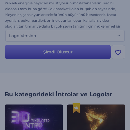
Yüksek enerji ve heyecan mı istiyorsunuz? Kazananların Tercihi
Videosu tam buna göre! Çok hareketli olan bu şablon sayesinde,
izleyenler, şans oyunları sektörünün büyüsünü hissedecek. Masa
oyunları, poker partileri, online oyunlar, oyun kanalları, video
bloglar, tanıtımlar ve daha birçok şeyin tanıtımı için mükemmel bir
seçim. Şimdi logonuzu yükleyin ve ücretsiz Jackpot kazanın!
Logo Version
Şi̇mdi̇ Oluştur
Bu kategorideki
İntrolar ve Logolar