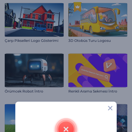
Çarşı Pikselleri Logo Gösterimi
3D Otobüs Turu Logosu
Örümcek Robot İntro
Renkli Arama Sekmesi İntro