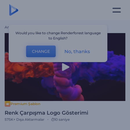
Ana Sayfa
Şablonlar
Renk Çarpışma Logo Gösterimi
Would you like to change Renderforest language
to English?
No, thanks
CHANGE
Premium Şablon
Renk Çarpışma Logo Gösterimi
575K+
Dışa Aktarmalar
10 saniye