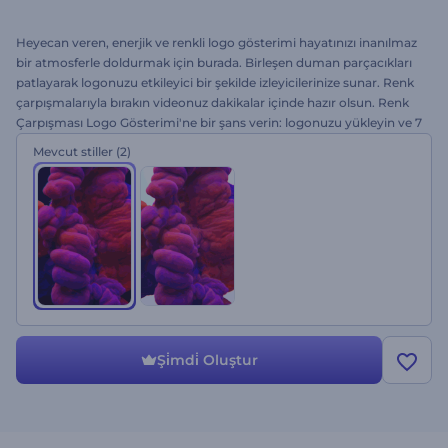
Heyecan veren, enerjik ve renkli logo gösterimi hayatınızı inanılmaz
bir atmosferle doldurmak için burada. Birleşen duman parçacıkları
patlayarak logonuzu etkileyici bir şekilde izleyicilerinize sunar. Renk
çarpışmalarıyla bırakın videonuz dakikalar içinde hazır olsun. Renk
Çarpışması Logo Gösterimi'ne bir şans verin: logonuzu yükleyin ve 7
saniyelik renk çarpışmasında yer alın.
Mevcut stiller
(2)
Şi̇mdi̇ Oluştur