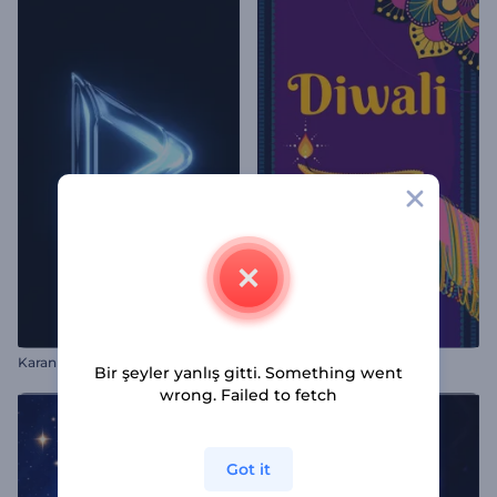
K
aranlıkta Parlayan Logo Gösterimi
Divali Tebrik Animasyonları
Bir şeyler yanlış gitti. Something went
wrong. Failed to fetch
Got it