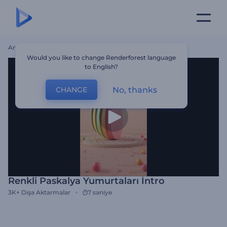
Ana Sayfa
Şablonlar
Renkli Paskalya Yumurtaları İntro
Would you like to change Renderforest language
to English?
No, thanks
CHANGE
Renkli Paskalya Yumurtaları İntro
3K+
Dışa Aktarmalar
7 saniye