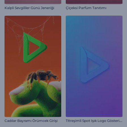
Kalpli Sevgililer Günü Jeneriği
Çiçeksi Parfüm Tanıtımı
T
itreşimli Spot Işık Logo Gösterimi
Cadılar Bayramı Örümcek Girişi