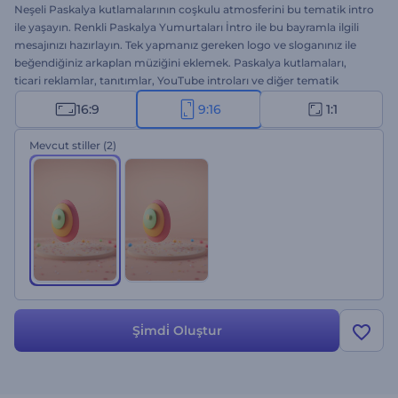
Neşeli Paskalya kutlamalarının coşkulu atmosferini bu tematik intro
ile yaşayın. Renkli Paskalya Yumurtaları İntro ile bu bayramla ilgili
mesajınızı hazırlayın. Tek yapmanız gereken logo ve sloganınız ile
beğendiğiniz arkaplan müziğini eklemek. Paskalya kutlamaları,
ticari reklamlar, tanıtımlar, YouTube introları ve diğer tematik
projeler için biçilmiş kaftan. Paskalya havasını birkaç tıklama ile
16:9
9:16
1:1
projelerinize yansıtın. Bu şablonu hemen şimdi deneyin!
Mevcut stiller
(2)
Şi̇mdi̇ Oluştur