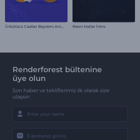
Ü
rkütücü Cadılar Bayramı Animasyonları
Neon Hatlar İntro
Renderforest bültenine
üye olun
Son haber ve tekliflerimiz ilk olarak size
ulaşsın