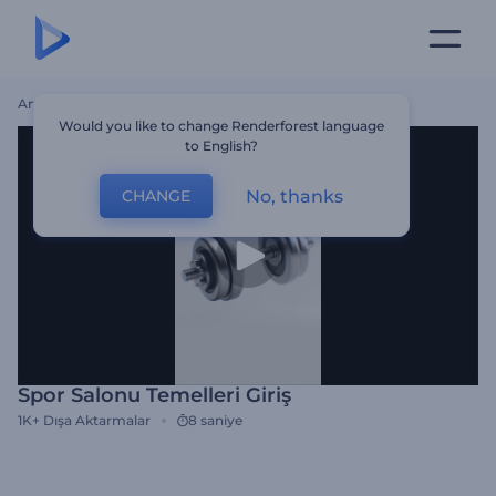
Ana Sayfa
Şablonlar
Spor Salonu Temelleri Giriş
Would you like to change Renderforest language
to English?
No, thanks
CHANGE
Spor Salonu Temelleri Giriş
1K+
Dışa Aktarmalar
8 saniye