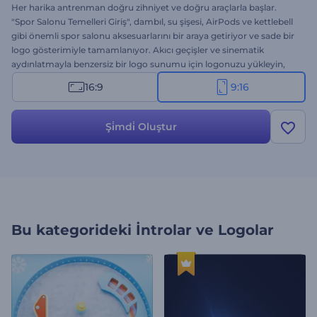
Her harika antrenman doğru zihniyet ve doğru araçlarla başlar.
"Spor Salonu Temelleri Giriş", dambıl, su şişesi, AirPods ve kettlebell
gibi önemli spor salonu aksesuarlarını bir araya getiriyor ve sade bir
logo gösterimiyle tamamlanıyor. Akıcı geçişler ve sinematik
aydınlatmayla benzersiz bir logo sunumu için logonuzu yükleyin,
sloganınızı yazın ve arka plan müziğini seçin. Spor salonu tanıtımları,
16:9
9:16
spor salonu temalı projeler ve sağlıklı yaşam tarzı içerikleri için
mükemmel. Hemen deneyin!
Şi̇mdi̇ Oluştur
Bu kategorideki
İntrolar ve Logolar