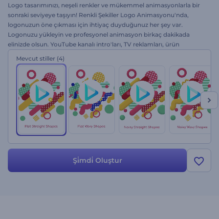
Logo tasarımınızı, neşeli renkler ve mükemmel animasyonlarla bir
sonraki seviyeye taşıyın! Renkli Şekiller Logo Animasyonu'nda,
logonuzun öne çıkması için ihtiyaç duyduğunuz her şey var.
Logonuzu yükleyin ve profesyonel animasyon birkaç dakikada
elinizde olsun. YouTube kanalı intro'ları, TV reklamları, ürün
tanıtımları ve daha fazlası için ideal. Renk psikolojisi bir gerçek.
Mevcut stiller
(4)
Hemen şimdi deneyin!
Şi̇mdi̇ Oluştur