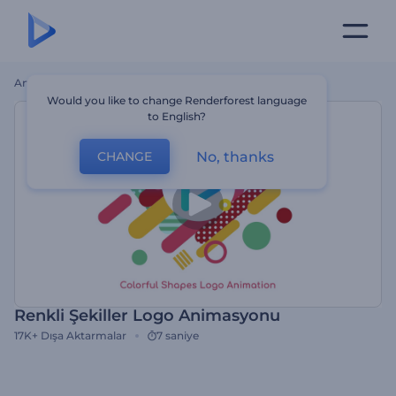
Ana Sayfa
Şablonlar
Renkli Şekiller Logo Animasyonu
Would you like to change Renderforest language
to English?
No, thanks
CHANGE
Renkli Şekiller Logo Animasyonu
17K+
Dışa Aktarmalar
7 saniye