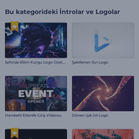
Bu kategorideki
İntrolar ve Logolar
Ş
ehirde Bilim Kurgu Logo Gösterimi
Şekillenen Sıvı Logo
Hareketli Etkinlik Giriş Videosu
Dönen Işık İzli Logo