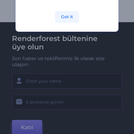
Got it
Renderforest bültenine
üye olun
Son haber ve tekliflerimiz ilk olarak size
ulaşsın
Katıl