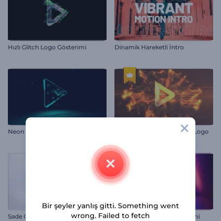
Hızlı Glitch Logo Gösterimi
Dinamik Hareketli İntro
Neon Gücü Logo Görünümü
Alevlerle Hareketlendirilen Logo
Bir şeyler yanlış gitti. Something went
wrong. Failed to fetch
Sade Çizgi Stili Logo
Neon Gizemi Logo Gösterimi