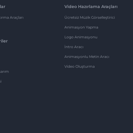
lar
Video Hazırlama Araçları
ırma Araçları
Ücretsiz Müzik Görselleştirici
Animasyon Yapma
Logo Animasyonu
iler
İntro Aracı
Animasyonlu Metin Aracı
Video Oluşturma
sarım
i