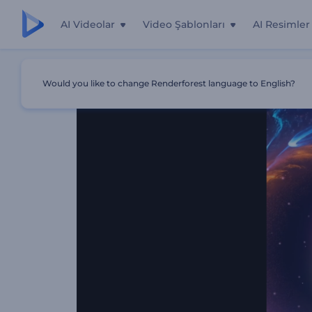
AI Videolar
Video Şablonları
AI Resimler
Ana Sayfa
Şablonlar
Kozmik Tünel Geri Sayım İntro
Would you like to change Renderforest language to English?