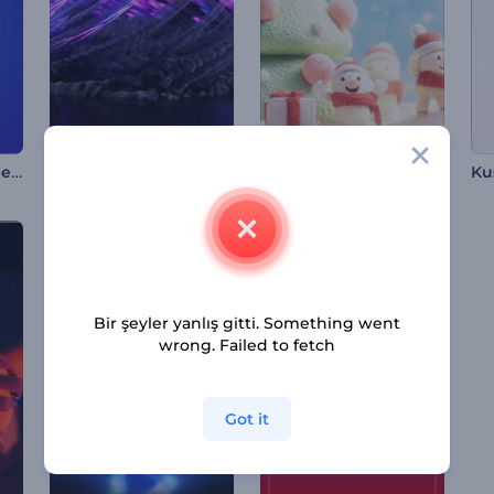
Hanuka Kutlama Reels
Patlayan Duman Logo Gösterimi
Neşeli Noel Çizgi Film Girişi
Bir şeyler yanlış gitti. Something went
wrong. Failed to fetch
Got it