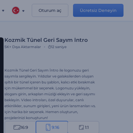
Oturum aç
Ücretsiz Deneyin
Kozmik Tünel Geri Sayım İntro
5K+
Dışa Aktarmalar
12 saniye
Kozmik Tünel Geri Sayım İntro ile logonuzu geri
sayımla sergileyin. Yıldızlar ve galaksilerden oluşan
ışıltılı bir tünel içeren bu şablon, kalıcı etki bırakmak
için mükemmel bir seçenek. Logonuzu yükleyin,
sloganı girin, arkaplan müziği ekleyin ve geri sayımı
bekleyin. Video introları, özel duyurular, canlı
etkinlikler, sunum girişleri, yeni ürün lansmanları vs.
için harika bir seçenek. Hemen oluşturun,
projelerinizi konuşturun!
16:9
9:16
1:1