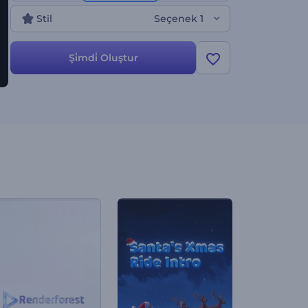
Stil
Seçenek 1
Şi̇mdi̇ Oluştur