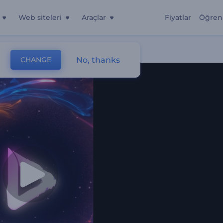
Web siteleri
Araçlar
Fiyatlar
Öğren
No, thanks
CHANGE