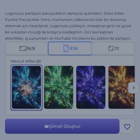
Logonuzu parlayan parçacıkların dansıyla aydınlatın. Dans Eden
Parıltılı Parçacıklar İntro, markanızın videolarına lüks bir dokunuş
eklemek için tasarlandı. Logonuzu yükleyin, mesajınızı girin ve güzel
bir arkaplan müziği ile kolayca özelleştirin. Göz kamaştıran
etkinlikler, iş sunumları ve YouTube introlarını bu şablon ile parlayın.
Sadece birkaç tıklama ile unutulmaz bir intro elde edin!
16:9
9:16
1:1
Mevcut stiller
(6)
Şi̇mdi̇ Oluştur