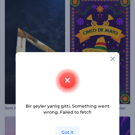
Bir şeyler yanlış gitti. Something went
Som Metal Logo Gösterimi
Cinco de Mayo Tebrik Videoları
wrong. Failed to fetch
Got it