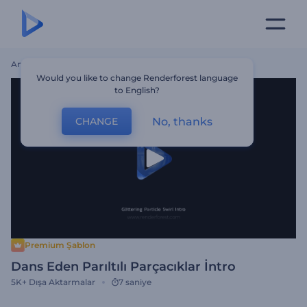
Ana Sayfa
Şablonlar
Dans Eden Parıltılı Parçacıklar İntro
Would you like to change Renderforest language
to English?
No, thanks
CHANGE
Premium Şablon
Dans Eden Parıltılı Parçacıklar İntro
5K+
Dışa Aktarmalar
7 saniye