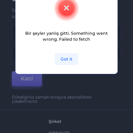
Son haber ve tekliflerimiz ilk olarak size
ulaşsın
Bir şeyler yanlış gitti. Something went
wrong. Failed to fetch
Got it
Katıl
Dilediğiniz zaman kolayca abonelikten
çıkabilirsiniz.
Şirket
Hakkımızda