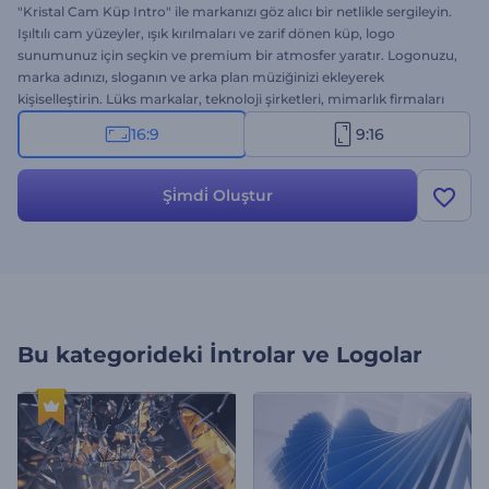
"Kristal Cam Küp Intro" ile markanızı göz alıcı bir netlikle sergileyin.
Işıltılı cam yüzeyler, ışık kırılmaları ve zarif dönen küp, logo
sunumunuz için seçkin ve premium bir atmosfer yaratır. Logonuzu,
marka adınızı, sloganın ve arka plan müziğinizi ekleyerek
kişiselleştirin. Lüks markalar, teknoloji şirketleri, mimarlık firmaları
ve üst düzey ürün lansmanları için ideal. Hemen oluşturun ve
16:9
9:16
markanız her açıdan ışıldasın!
Şi̇mdi̇ Oluştur
Bu kategorideki
İntrolar ve Logolar