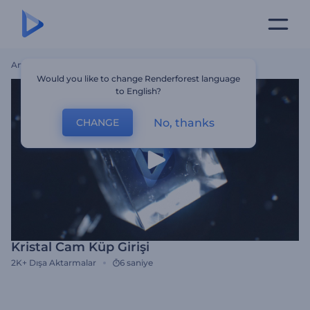
Ana Sayfa
Şablonlar
Kristal Cam Küp Girişi
Would you like to change Renderforest language
to English?
No, thanks
CHANGE
Kristal Cam Küp Girişi
2K+
Dışa Aktarmalar
6 saniye