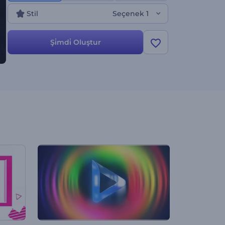
Stil
Seçenek 1
Şi̇mdi̇ Oluştur