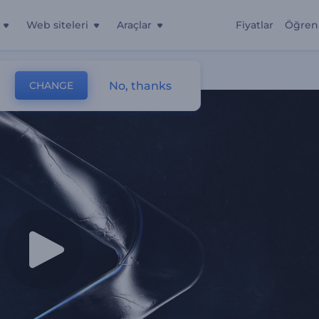
Web siteleri
Araçlar
Fiyatlar
Öğren
No, thanks
CHANGE