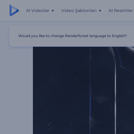
AI Videolar
Video Şablonları
AI Resimler
Ana Sayfa
Şablonlar
Karanlık Sinematik İntro
Would you like to change Renderforest language to English?