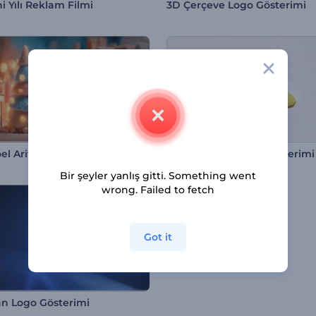
i Yılı Reklam Filmi
3D Çerçeve Logo Gösterimi
l Arifesi Girişi
Sade Metalik Logo Gösterimi
Bir şeyler yanlış gitti. Something went
wrong. Failed to fetch
Got it
an Logo Gösterimi