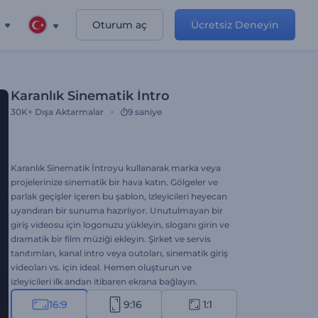
Oturum aç
Ücretsiz Deneyin
Karanlık Sinematik İntro
30K+
Dışa Aktarmalar
9 saniye
Karanlık Sinematik İntroyu kullanarak marka veya
projelerinize sinematik bir hava katın. Gölgeler ve
parlak geçişler içeren bu şablon, izleyicileri heyecan
uyandıran bir sunuma hazırlıyor. Unutulmayan bir
giriş videosu için logonuzu yükleyin, sloganı girin ve
dramatik bir film müziği ekleyin. Şirket ve servis
tanıtımları, kanal intro veya outoları, sinematik giriş
videoları vs. için ideal. Hemen oluşturun ve
izleyicileri ilk andan itibaren ekrana bağlayın.
16:9
9:16
1:1