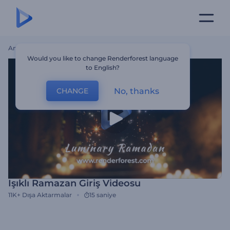
Ana Sayfa
Şablonlar
Işıklı Ramazan Giriş Videosu
Would you like to change Renderforest language
to English?
No, thanks
CHANGE
Işıklı Ramazan Giriş Videosu
11K+
Dışa Aktarmalar
15 saniye