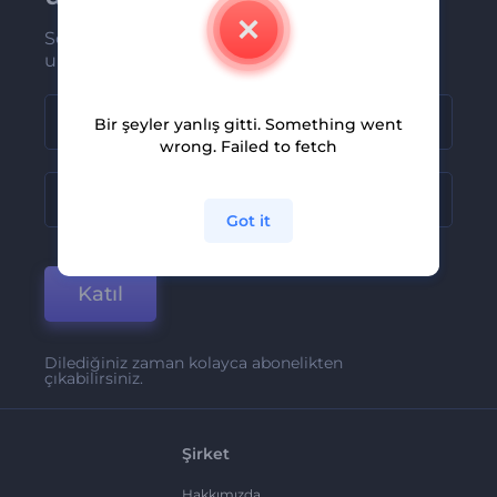
Son haber ve tekliflerimiz ilk olarak size
ulaşsın
Bir şeyler yanlış gitti. Something went
wrong. Failed to fetch
Got it
Katıl
Dilediğiniz zaman kolayca abonelikten
çıkabilirsiniz.
Şirket
Hakkımızda