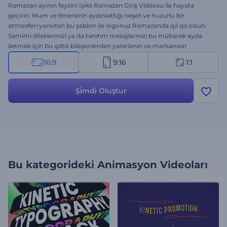
Ramazan ayının feyzini Işıklı Ramazan Giriş Videosu ile hayata
geçirin. Mum ve fenerlerin aydınlattığı neşeli ve huzurlu bir
atmosferi yansıtan bu şablon ile logonuz Ramazanda ışıl ışıl olsun.
Samimi dileklerinizi ya da tanıtım mesajlarınızı bu mübarek ayda
iletmek için bu ışıltılı bileşenlerden yararlanın ve markanızın
kimliğine harika bir dokunuş yapın. Logonuzu ekleyin, özel
16:9
9:16
1:1
mesajlarınızı girin ve unutulmaz bir Ramazan jeneriği için
mükemmel bir arkaplan müziği seçin. Hemen oluşturun!
Şi̇mdi̇ Oluştur
Bu kategorideki
Animasyon Videoları