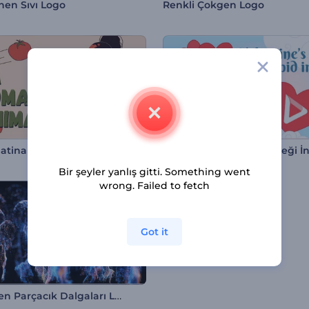
enen Sıvı Logo
Renkli Çokgen Logo
atina Animasyonları
Sevgililer Günü Aşk Meleği İ
Bir şeyler yanlış gitti. Something went
wrong. Failed to fetch
Got it
Yükselen Parçacık Dalgaları Logo