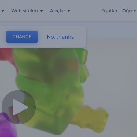
Web siteleri
Araçlar
Fiyatlar
Öğren
No, thanks
CHANGE