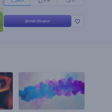
16:9
9:16
1:1
Şi̇mdi̇ Oluştur