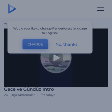
Ana Sayfa
Şablonlar
Gece Ve Gündüz İntro
Would you like to change Renderforest language
to English?
No, thanks
CHANGE
Gece ve Gündüz İntro
2K+
Dışa Aktarmalar
7 saniye