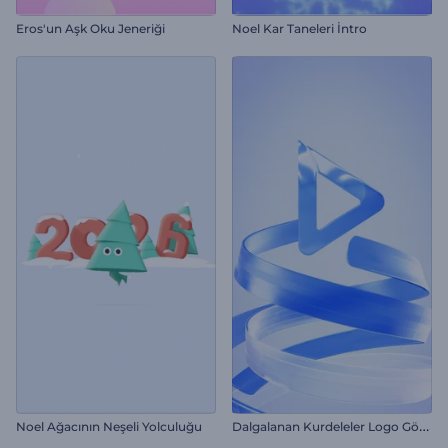
Eros'un Aşk Oku Jeneriği
Noel Kar Taneleri İntro
D
algalanan Kurdeleler Logo Gösterimi
Noel Ağacının Neşeli Yolculuğu