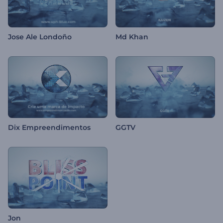
Jose Ale Londoño
Md Khan
Dix Empreendimentos
GGTV
Jon