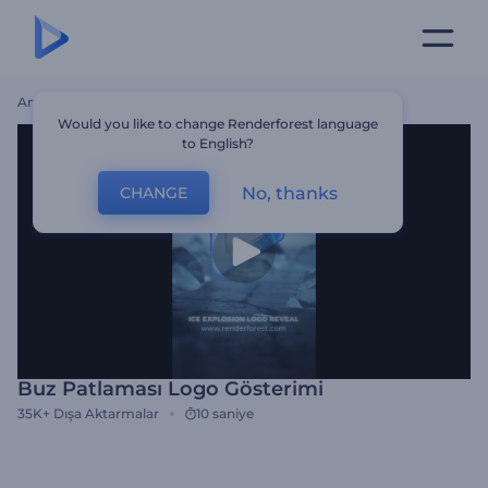
Ana Sayfa
Şablonlar
Buz Patlaması Logo Gösterimi
Would you like to change Renderforest language
to English?
No, thanks
CHANGE
Buz Patlaması Logo Gösterimi
35K+
Dışa Aktarmalar
10 saniye