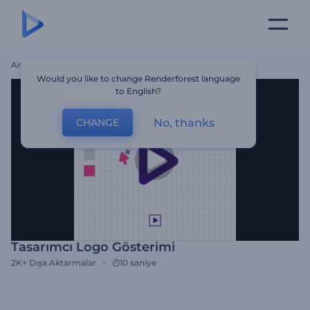
Ana Sayfa
Şablonlar
Tasarımcı Logo Gösterimi
Would you like to change Renderforest language
to English?
No, thanks
CHANGE
Tasarımcı Logo Gösterimi
2K+
Dışa Aktarmalar
10 saniye