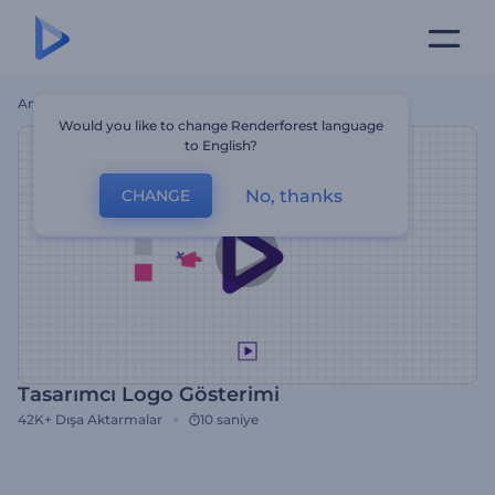
Ana Sayfa
Şablonlar
Tasarımcı Logo Gösterimi
Would you like to change Renderforest language
to English?
No, thanks
CHANGE
Tasarımcı Logo Gösterimi
42K+
Dışa Aktarmalar
10 saniye