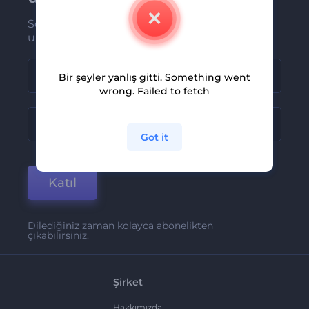
Son haber ve tekliflerimiz ilk olarak size
ulaşsın
Bir şeyler yanlış gitti. Something went
wrong. Failed to fetch
Got it
Katıl
Dilediğiniz zaman kolayca abonelikten
çıkabilirsiniz.
Şirket
Hakkımızda