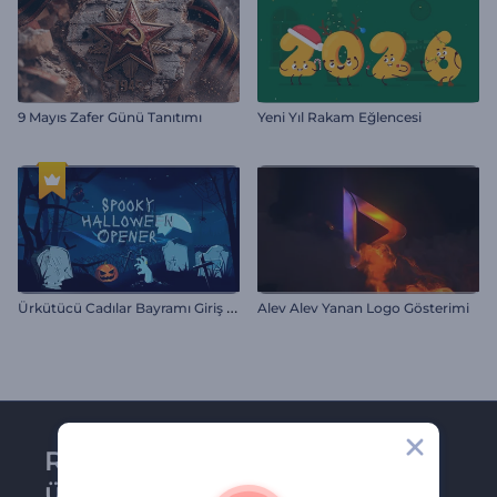
9 Mayıs Zafer Günü Tanıtımı
Yeni Yıl Rakam Eğlencesi
Ü
rkütücü Cadılar Bayramı Giriş Videosu
Alev Alev Yanan Logo Gösterimi
Renderforest bültenine
üye olun