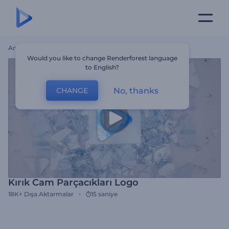
Ana Sayfa
Şablonlar
Kırık Cam Parçacıkları Logo
Would you like to change Renderforest language
to English?
No, thanks
CHANGE
Kırık Cam Parçacıkları Logo
18K+
Dışa Aktarmalar
15 saniye