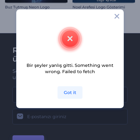
Buz Tutmuş Neon Logo
Noel Arefesi Logo Gösterimi
Renderforest bültenine
üye olun
Bir şeyler yanlış gitti. Something went
Son haber ve tekliflerimiz ilk olarak size
wrong. Failed to fetch
ulaşsın
Got it