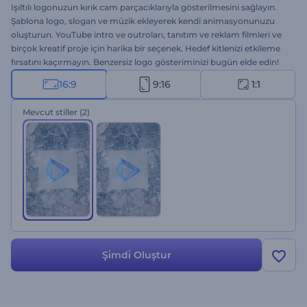
Işıltılı logonuzun kırık cam parçacıklarıyla gösterilmesini sağlayın.
Şablona logo, slogan ve müzik ekleyerek kendi animasyonunuzu
oluşturun. YouTube intro ve outroları, tanıtım ve reklam filmleri ve
birçok kreatif proje için harika bir seçenek. Hedef kitlenizi etkileme
fırsatını kaçırmayın. Benzersiz logo gösteriminizi bugün elde edin!
16:9
9:16
1:1
Mevcut stiller
(2)
Şi̇mdi̇ Oluştur