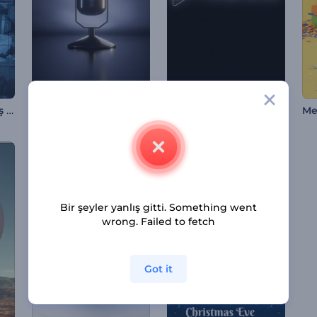
Modern Etkinlik Giriş Videosu
Podcast Giriş Videosu
Loş Işık Logo Gösterisi
Me
Bir şeyler yanlış gitti. Something went
wrong. Failed to fetch
Got it