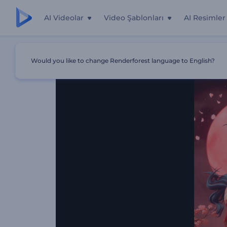
AI Videolar
Video Şablonları
AI Resimler
Ana Sayfa
Şablonlar
Rüya Gibi Çin Yeni Yılı Girişi
Would you like to change Renderforest language to English?