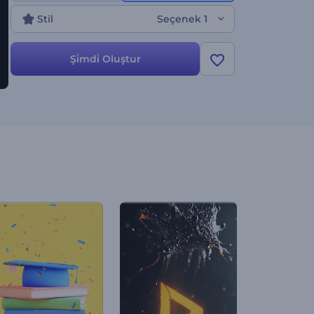
Stil
Seçenek 1
Şi̇mdi̇ Oluştur