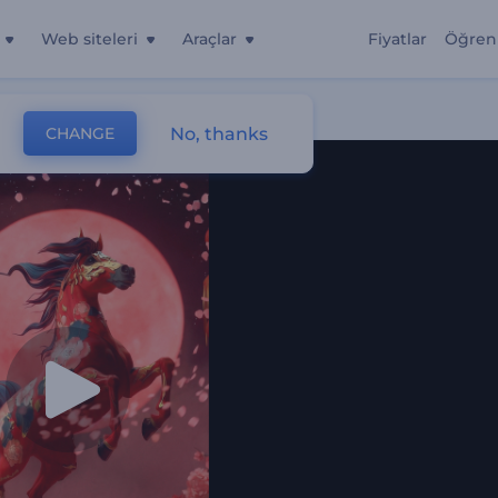
Web siteleri
Araçlar
Fiyatlar
Öğren
No, thanks
CHANGE