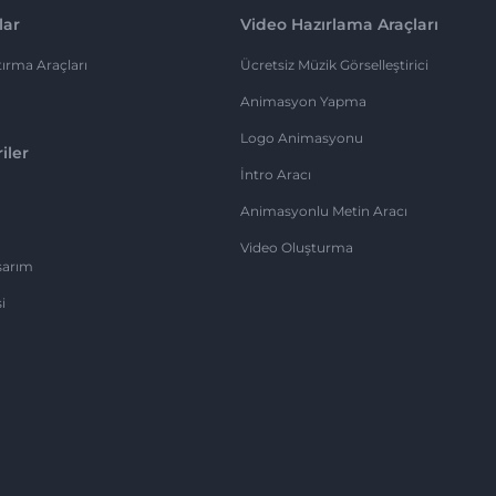
lar
Video Hazırlama Araçları
ırma Araçları
Ücretsiz Müzik Görselleştirici
Animasyon Yapma
Logo Animasyonu
iler
İntro Aracı
Animasyonlu Metin Aracı
Video Oluşturma
sarım
i