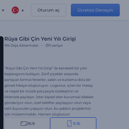
Oturum aç
Ücretsiz Deneyin
Rüya Gibi Çin Yeni Yılı Girişi
194
Dışa Aktarmalar
11 saniye
"Rüya Gibi Çin Yeni Yılı Girişi" ile bereketli bir yılın
başlangıcını kutlayın. Zarif çiçekler arasında
parlayan kırmızı fenerler, sakin ve kutlama dolu bir
görsel hikaye oluşturuyor. Logonuz, içten bir mesaj
ve neşeli bir müzik parçasıyla özelleştirin ve
kitlenizle paylaşın. İster kişisel ister kurumsal dilekler
gönderiyor olun, özel teklifler paylaşıyor olun veya
tatil duyuruları yapıyor olun, bu şablon projeleriniz
için mükemmeldir. Hemen oluşturun!
16:9
9:16