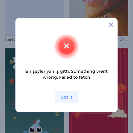
R
engarenk Parçacıklar Slayt Gösterisi
Noel Ağacının Neşeli Yolculuğu
Bir şeyler yanlış gitti. Something went
wrong. Failed to fetch
Got it