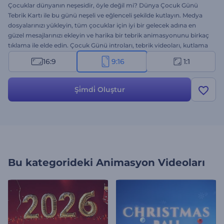
Çocuklar dünyanın neşesidir, öyle değil mi? Dünya Çocuk Günü
Tebrik Kartı ile bu günü neşeli ve eğlenceli şekilde kutlayın. Medya
dosyalarınızı yükleyin, tüm çocuklar için iyi bir gelecek adına en
güzel mesajlarınızı ekleyin ve harika bir tebrik animasyonunu birkaç
tıklama ile elde edin. Çocuk Günü introları, tebrik videoları, kutlama
davetiyeleri, TV reklamları, sunum girişleri ve diğer kreatif projeler
16:9
9:16
1:1
için mükemmel bir seçenek. Hemen şimdi deneyin!
Şi̇mdi̇ Oluştur
Bu kategorideki
Animasyon Videoları