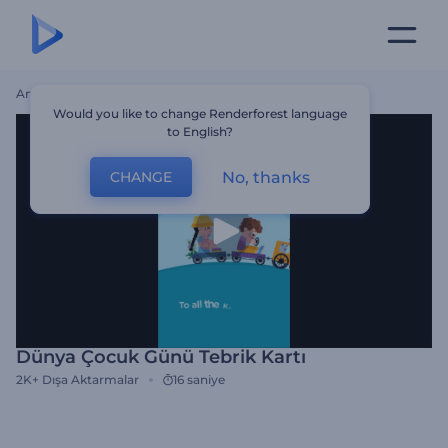
Ana Sayfa
Şablonlar
Dünya Çocuk Günü Tebrik Kartı
Would you like to change Renderforest language
to English?
No, thanks
CHANGE
Dünya Çocuk Günü Tebrik Kartı
2K+
Dışa Aktarmalar
16 saniye