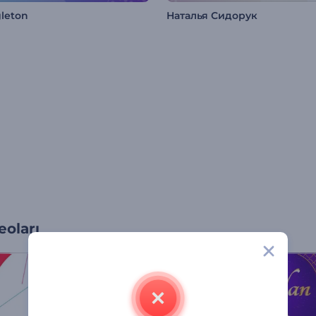
gleton
Наталья Сидорук
oları