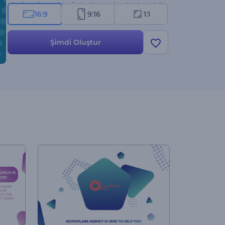
için dosyalarınızı bize iletin. Hemen bugün deneyin!
16:9
9:16
1:1
Şi̇mdi̇ Oluştur