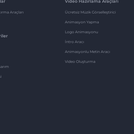
lar
Video Hazırlama Araçları
ırma Araçları
Ücretsiz Müzik Görselleştirici
Animasyon Yapma
Logo Animasyonu
iler
İntro Aracı
Animasyonlu Metin Aracı
Video Oluşturma
sarım
i