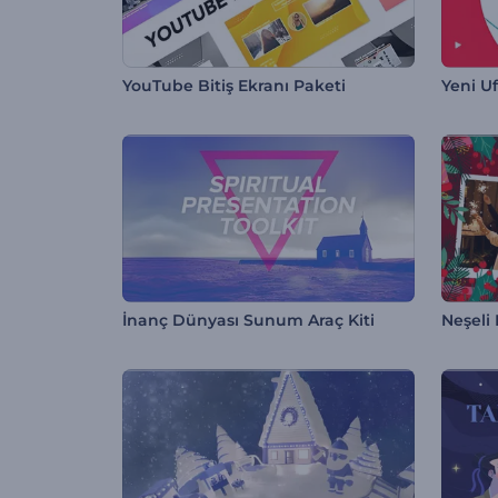
YouTube Bitiş Ekranı Paketi
Yeni U
İnanç Dünyası Sunum Araç Kiti
Neşeli 