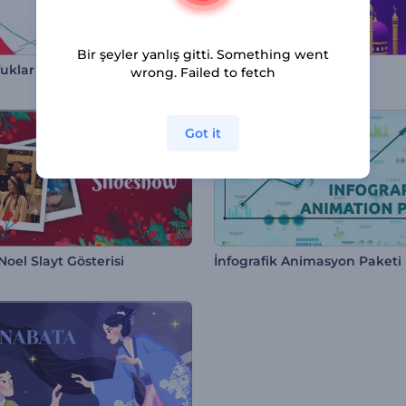
Bir şeyler yanlış gitti. Something went
fuklar Tanıtım
Canlı Ramazan İntrosu
wrong. Failed to fetch
Got it
Noel Slayt Gösterisi
İnfografik Animasyon Paketi