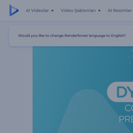
AI Videolar
Video Şablonları
AI Resimler
Ana Sayfa
Şablonlar
Dinamik Kurumsal Sunumlar
Would you like to change Renderforest language to English?