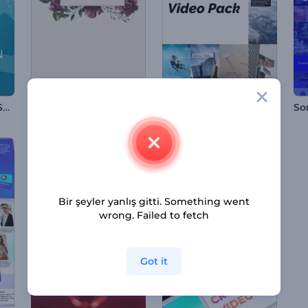
Dinamik Kurumsal Sunumlar
Çiçekli Fotoğraf Galerisi
Bilgilendirici Sosyal Medya Video Paketi
Bir şeyler yanlış gitti. Something went
wrong. Failed to fetch
Got it