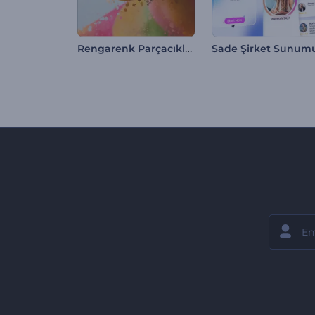
Rengarenk Parçacıklar Slayt Gösterisi
Sade Şirket Sunum