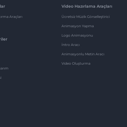
lar
Video Hazırlama Araçları
ırma Araçları
Ücretsiz Müzik Görselleştirici
Animasyon Yapma
Logo Animasyonu
iler
İntro Aracı
Animasyonlu Metin Aracı
Video Oluşturma
sarım
i