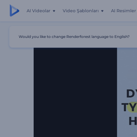
AI Videolar
Video Şablonları
AI Resimler
Ana Sayfa
Şablonlar
Dinamik Tipografi Paketi
Would you like to change Renderforest language to English?