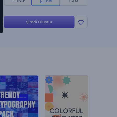
16:9
9:16
1:1
Şi̇mdi̇ Oluştur