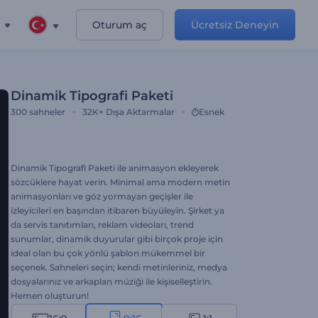
Oturum aç
Ücretsiz Deneyin
Dinamik Tipografi Paketi
300
sahneler
32K+
Dışa Aktarmalar
Esnek
Dinamik Tipografi Paketi ile animasyon ekleyerek
sözcüklere hayat verin. Minimal ama modern metin
animasyonları ve göz yormayan geçişler ile
izleyicileri en başından itibaren büyüleyin. Şirket ya
da servis tanıtımları, reklam videoları, trend
sunumlar, dinamik duyurular gibi birçok proje için
ideal olan bu çok yönlü şablon mükemmel bir
seçenek. Sahneleri seçin; kendi metinleriniz, medya
dosyalarınız ve arkaplan müziği ile kişiselleştirin.
Hemen oluşturun!