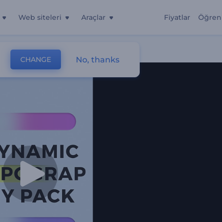
Web siteleri
Araçlar
Fiyatlar
Öğren
No, thanks
CHANGE