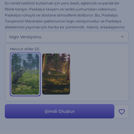
En renkli tatilinizi kutlamak için yeni, basit, eğlenceli ve parlak bir
fikirle tanışın. Paskalya tavşanı ve renkli yumurtaları videonuzu
Paskalya ruhuyla ve dostane atmosferle doldurur. Bu, Paskalya
Tavşanının Maceraları şablonunun logo versiyonudur ve Paskalya
dileklerinizi yaymak için harika bir yöntemdir. Aileniz, arkadaşlarınız
ve ticari amaçlar için hoş bir Paskalya videosu oluşturun. Mutlu
logo Versiyonu
Paskalyalar!
Mevcut stiller
(2)
Şi̇mdi̇ Oluştur