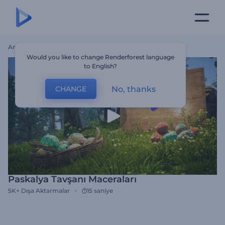
Ana Sayfa
Şablonlar
Paskalya Tavşanı Maceraları
Would you like to change Renderforest language
to English?
No, thanks
CHANGE
Paskalya Tavşanı Maceraları
5K+
Dışa Aktarmalar
15 saniye