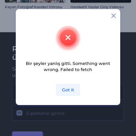
Kayan Fotoğraf Kareleri İntrosu
Hareketli Yazılar Giriş Videosu
Renderforest bültenine
üye olun
Bir şeyler yanlış gitti. Something went
Son haber ve tekliflerimiz ilk olarak size
wrong. Failed to fetch
ulaşsın
Got it