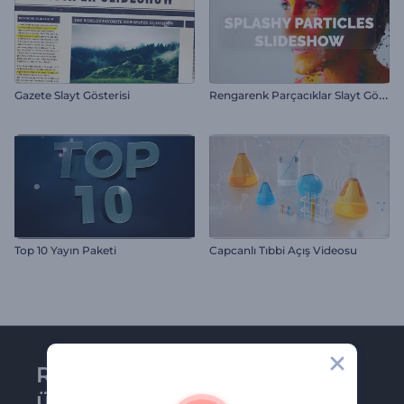
R
engarenk Parçacıklar Slayt Gösterisi
Gazete Slayt Gösterisi
Top 10 Yayın Paketi
Capcanlı Tıbbi Açış Videosu
Renderforest bültenine
üye olun