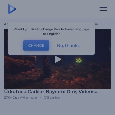
Ana Sayfa
Şablonlar
Ürkütücü Cadılar Bayramı Giriş Videosu
Would you like to change Renderforest language
to English?
No, thanks
CHANGE
Ürkütücü Cadılar Bayramı Giriş Videosu
27K+
Dışa Aktarmalar
15 saniye