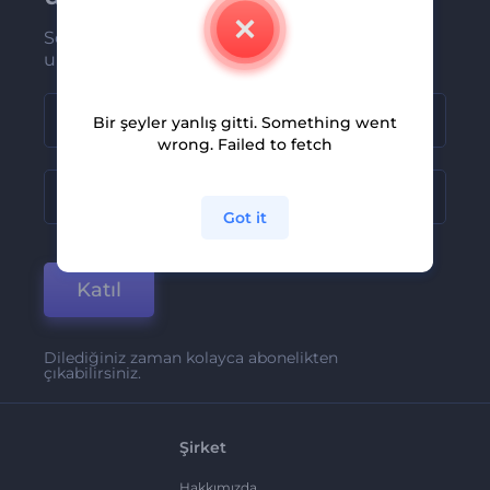
Son haber ve tekliflerimiz ilk olarak size
ulaşsın
Bir şeyler yanlış gitti. Something went
wrong. Failed to fetch
Got it
Katıl
Dilediğiniz zaman kolayca abonelikten
çıkabilirsiniz.
Şirket
Hakkımızda