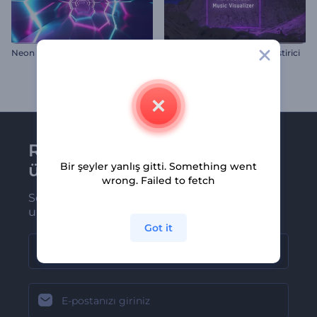
Neon Döngü Müzik Görselleştirici
Mars Yüzeyi Müzik Görselleştirici
Renderforest bültenine
üye olun
Bir şeyler yanlış gitti. Something went
wrong. Failed to fetch
Son haber ve tekliflerimiz ilk olarak size
ulaşsın
Got it