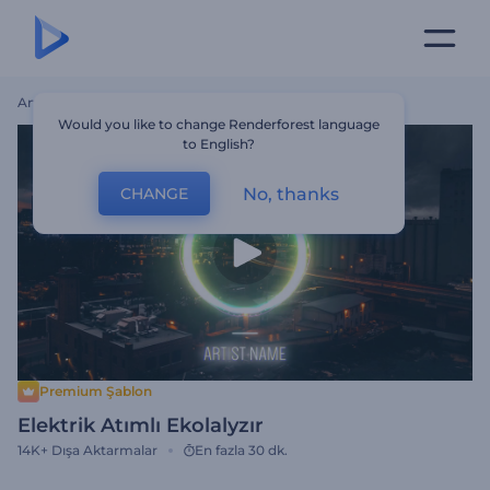
Ana Sayfa
Şablonlar
Elektrik Atımlı Ekolalyzır
Would you like to change Renderforest language
to English?
No, thanks
CHANGE
Premium Şablon
Elektrik Atımlı Ekolalyzır
14K+
Dışa Aktarmalar
En fazla 30 dk.