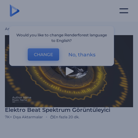
Ana Sayfa
Şablonlar
Elektro Beat Spektrum Görüntüleyici
Would you like to change Renderforest language
to English?
No, thanks
CHANGE
Elektro Beat Spektrum Görüntüleyici
7K+
Dışa Aktarmalar
En fazla 20 dk.