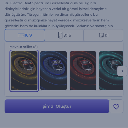
Bu Electro Beat Spectrum Görselleştirici ile müziğinizi
dinleyicileriniz için heyecan verici bir görsel-işitsel deneyime
dönüştürün. Titreşen ritimler ve dinamik görsellerle bu
görselleştirici müziğinize hayat verecek, müzikseverlerin hem
gözlerini hem de kulaklarını büyüleyecek. Şarkının ve sanatçının
adlarını yazarak, müzik parçasını yükleyerek, renk seçenekleri
16:9
9:16
1:1
arasından seçim yaparak bu şablonu benzersiz bir şekilde kendinize
ait hale getirin ve işlemi tamamlayın. Müzik videoları, canlı
Mevcut stiller
(8)
performanslar ve sosyal medyadaki müzik tanıtımları için
mükemmel olan bu özellik, parçalarınızı sergilemenin benzersiz bir
yolunu sunar. Bu gün başlayacağım!
Şi̇mdi̇ Oluştur