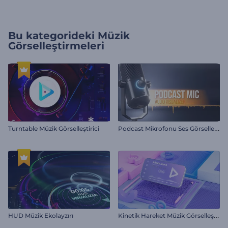
Bu kategorideki
Müzik
Görselleştirmeleri
P
odcast Mikrofonu Ses Görselleştirici
Turntable Müzik Görselleştirici
K
inetik Hareket Müzik Görselleştirici
HUD Müzik Ekolayzırı