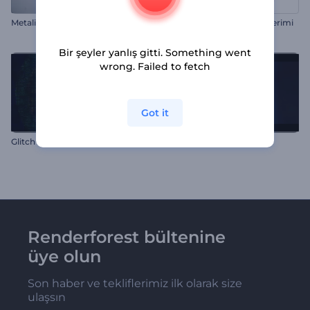
Metalik Baloncuklar İntro
Soyut String Art Logo Gösterimi
Bir şeyler yanlış gitti. Something went
wrong. Failed to fetch
Got it
Glitch Bozulma Efektli Logo
Sinematik Parlak İntro
Renderforest bültenine
üye olun
Son haber ve tekliflerimiz ilk olarak size
ulaşsın