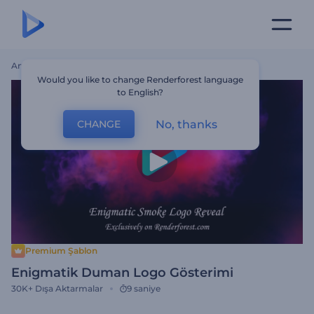
Ana Sayfa
Şablonlar
Enigmatik Duman Logo Gösterimi
Would you like to change Renderforest language
to English?
No, thanks
CHANGE
Premium Şablon
Enigmatik Duman Logo Gösterimi
30K+
Dışa Aktarmalar
9 saniye