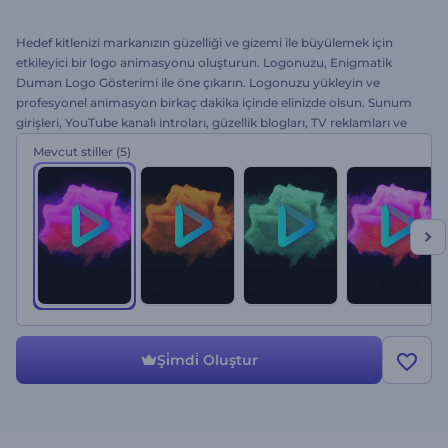
Hedef kitlenizi markanızın güzelliği ve gizemi ile büyülemek için
etkileyici bir logo animasyonu oluşturun. Logonuzu, Enigmatik
Duman Logo Gösterimi ile öne çıkarın. Logonuzu yükleyin ve
profesyonel animasyon birkaç dakika içinde elinizde olsun. Sunum
girişleri, YouTube kanalı introları, güzellik blogları, TV reklamları ve
daha fazlası için ideal. Sektörünüzde öne çıkın. Hemen şimdi
Mevcut stiller
(5)
deneyin!
Şi̇mdi̇ Oluştur