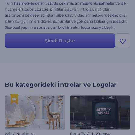
Tüm haşmetiyle derin uzayda çekilmiş animasyonlu sahneler ve ışık
huzmeleri logonuzu özel pırıltılarla sunar. İntrolar, outrolar,
astronomi belgesel açılışları, siberuzay videoları, network teknolojisi,
bilim kurgu filmleri, diziler, sunumlar ve çok daha fazlası için idealdir.
Size özel yapın ve sonsuz geri bildirim alın; logonuzu yükleyin,
yazıları değiştirin, müzik ekleyin ve harika projenizi nihayete erdirin,
ücretsiz!
Şi̇mdi̇ Oluştur
Bu kategorideki
İntrolar ve Logolar
Işıl Işıl Noel İntro
Retro TV Giriş Videosu