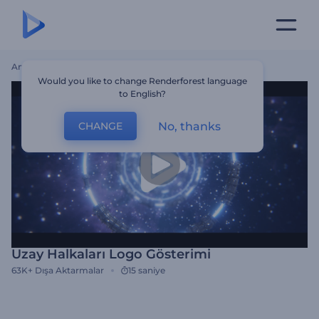
Ana Sayfa
Şablonlar
Uzay Halkaları Logo Gösterimi
Would you like to change Renderforest language
to English?
No, thanks
CHANGE
Uzay Halkaları Logo Gösterimi
63K+
Dışa Aktarmalar
15 saniye