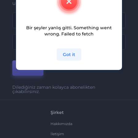
ulaşsın
Bir şeyler yanlış gitti. Something went
wrong. Failed to fetch
Got it
Katıl
Dilediğiniz zaman kolayca abonelikten
çıkabilirsiniz.
Şirket
Hakkımızda
İletişim