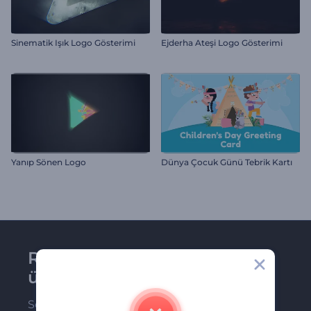
Sinematik Işık Logo Gösterimi
Ejderha Ateşi Logo Gösterimi
Yanıp Sönen Logo
Dünya Çocuk Günü Tebrik Kartı
Renderforest bültenine
üye olun
Son haber ve tekliflerimiz ilk olarak size