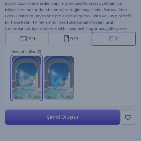
Logonuzun mermerden yapılmış bir geçitte ortaya çıktığını ve
izleyecilere huzur dolu bir enerji verdiğini hayal edin. Semavi Alan
Logo Gösterimi sayesinde projelerinize gerçek üstü ve kuş gibi hafif
bir hava katın. TV reklamları, YouTube kanalı introları, ürün
tanıtımları vb. için mükemmel bir seçenek. Logonuzu yükleyin ve
profesyonel animasyonunuz biraç dakikada elinizde olsun. Hiçbir
16:9
9:16
1:1
ücret ödemeden hemen deneyin!
Mevcut stiller
(2)
Şi̇mdi̇ Oluştur