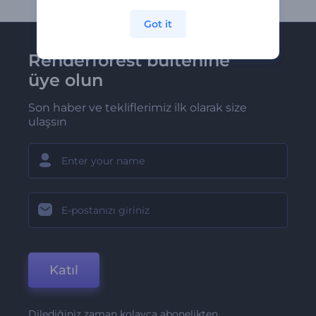
Got it
Renderforest bültenine
üye olun
Son haber ve tekliflerimiz ilk olarak size
ulaşsın
Katıl
Dilediğiniz zaman kolayca abonelikten