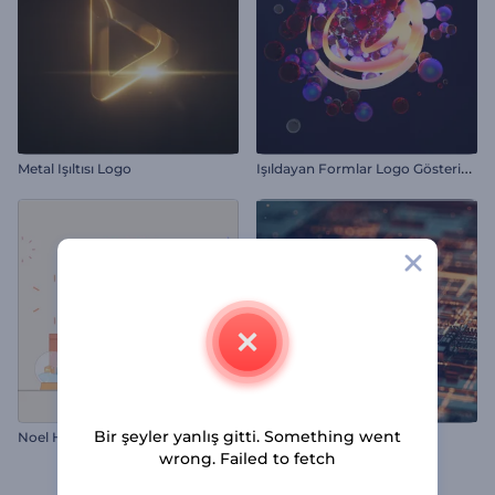
I
şıldayan Formlar Logo Gösterimi
Metal Işıltısı Logo
Bir şeyler yanlış gitti. Something went
Noel Hediyeleri Tebrik Kartı
Kripto Teknolojisi İntro
wrong. Failed to fetch