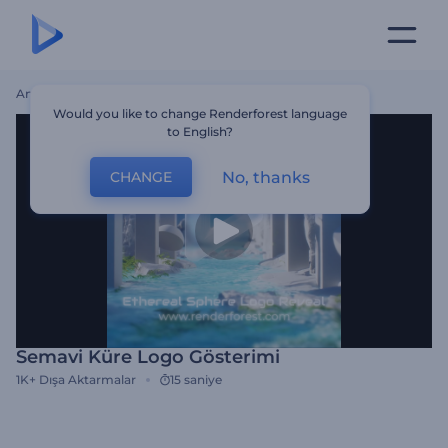
Ana Sayfa
Şablonlar
Semavi Küre Logo Gösterimi
Would you like to change Renderforest language
to English?
No, thanks
CHANGE
Semavi Küre Logo Gösterimi
1K+
Dışa Aktarmalar
15 saniye