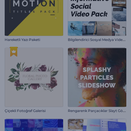
B
ilgilendirici Sosyal Medya Video Paketi
Hareketli Yazı Paketi
R
engarenk Parçacıklar Slayt Gösterisi
Çiçekli Fotoğraf Galerisi