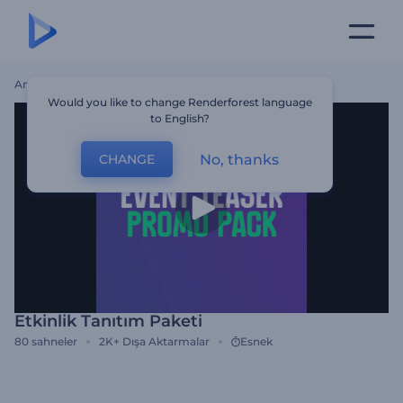
Ana Sayfa
Şablonlar
Etkinlik Tanıtım Paketi
Would you like to change Renderforest language
to English?
No, thanks
CHANGE
Etkinlik Tanıtım Paketi
80
sahneler
2K+
Dışa Aktarmalar
Esnek