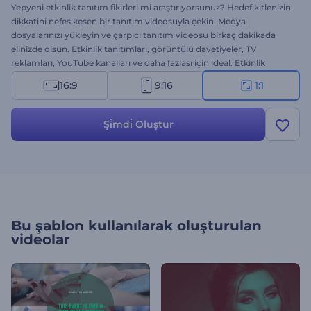
Yepyeni etkinlik tanıtım fikirleri mi araştırıyorsunuz? Hedef kitlenizin
dikkatini nefes kesen bir tanıtım videosuyla çekin. Medya
dosyalarınızı yükleyin ve çarpıcı tanıtım videosu birkaç dakikada
elinizde olsun. Etkinlik tanıtımları, görüntülü davetiyeler, TV
reklamları, YouTube kanalları ve daha fazlası için ideal. Etkinlik
Tanıtım Paketinin yardımıyla, etkinliğinizin başarısını garanti altına
16:9
9:16
1:1
alın. Hemen şimdi ve ücretsiz olarak deneyin!
Şi̇mdi̇ Oluştur
Bu şablon kullanılarak oluşturulan
videolar