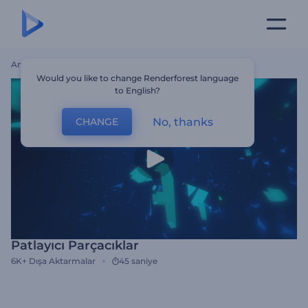
Ana Sayfa
Şablonlar
Patlayıcı Parçacıklar
Would you like to change Renderforest language
to English?
No, thanks
CHANGE
Patlayıcı Parçacıklar
6K+
Dışa Aktarmalar
45 saniye