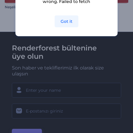
wrong. Failed to fetch
Neşeli Noel Topları İntro
Çin Yeni Yılı Tebrik Kartları
Got it
Renderforest bültenine
üye olun
Son haber ve tekliflerimiz ilk olarak size
ulaşsın