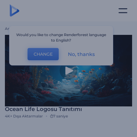
Ana Sayfa
Şablonlar
Ocean Life Logosu Tanıtımı
Would you like to change Renderforest language
to English?
No, thanks
CHANGE
Ocean Life Logosu Tanıtımı
4K+
Dışa Aktarmalar
7 saniye