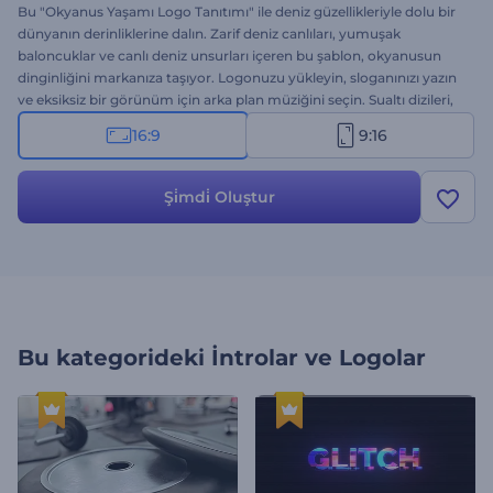
Bu "Okyanus Yaşamı Logo Tanıtımı" ile deniz güzellikleriyle dolu bir
dünyanın derinliklerine dalın. Zarif deniz canlıları, yumuşak
baloncuklar ve canlı deniz unsurları içeren bu şablon, okyanusun
dinginliğini markanıza taşıyor. Logonuzu yükleyin, sloganınızı yazın
ve eksiksiz bir görünüm için arka plan müziğini seçin. Sualtı dizileri,
doğa temalı projeler, seyahat videoları, okyanus keşif tanıtımları,
16:9
9:16
sağlıklı yaşam içerikleri ve daha fazlası için mükemmel. Hemen
deneyin!
Şi̇mdi̇ Oluştur
Bu kategorideki
İntrolar ve Logolar