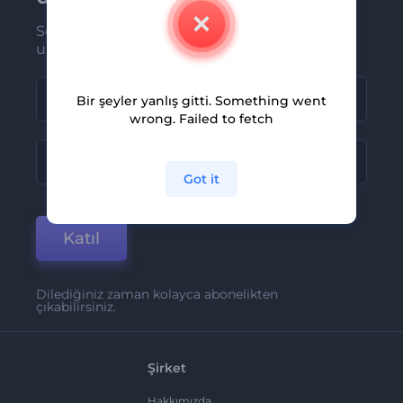
Son haber ve tekliflerimiz ilk olarak size
ulaşsın
Bir şeyler yanlış gitti. Something went
wrong. Failed to fetch
Got it
Katıl
Dilediğiniz zaman kolayca abonelikten
çıkabilirsiniz.
Şirket
Hakkımızda