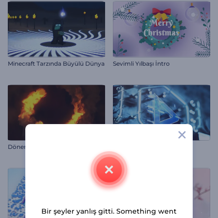
Minecraft Tarzında Büyülü Dünya
Sevimli Yılbaşı İntro
Dönen Alev Logo Gösterimi
Yeraltı Hologram Logo
Bir şeyler yanlış gitti. Something went