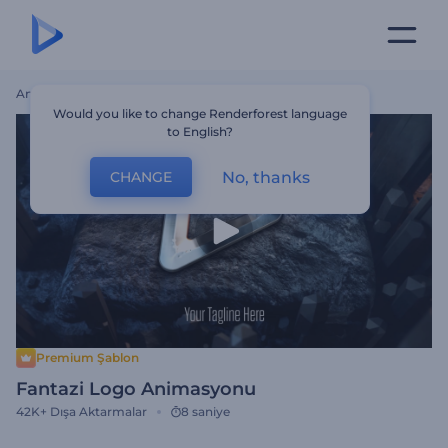
Ana Sayfa
Şablonlar
Fantazi Logo Animasyonu
Would you like to change Renderforest language
to English?
No, thanks
CHANGE
Premium Şablon
Fantazi Logo Animasyonu
42K+
Dışa Aktarmalar
8 saniye