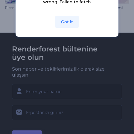
wrong. Failed to fetch
Pikselleştirilmiş Glitch Logo
Sakura Çiçekli Logo Gösterimi
Got it
Renderforest bültenine
üye olun
Son haber ve tekliflerimiz ilk olarak size
ulaşsın