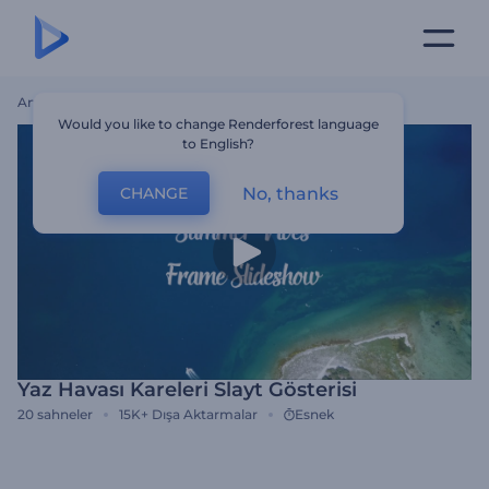
Ana Sayfa
Şablonlar
Yaz Havası Kareleri Slayt Gösterisi
Would you like to change Renderforest language
to English?
No, thanks
CHANGE
Yaz Havası Kareleri Slayt Gösterisi
20
sahneler
15K+
Dışa Aktarmalar
Esnek