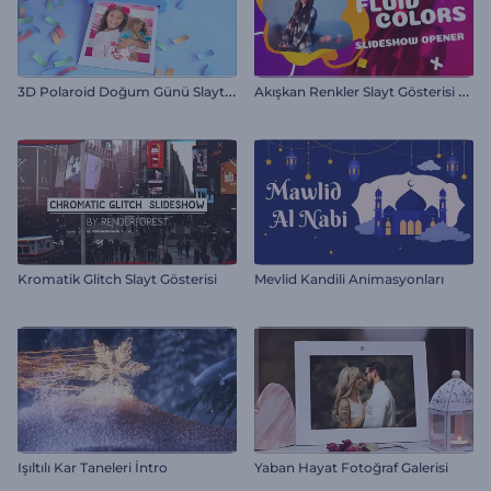
3
D Polaroid Doğum Günü Slayt Gösterisi
A
kışkan Renkler Slayt Gösterisi Giriş Videosu
Kromatik Glitch Slayt Gösterisi
Mevlid Kandili Animasyonları
Işıltılı Kar Taneleri İntro
Yaban Hayat Fotoğraf Galerisi