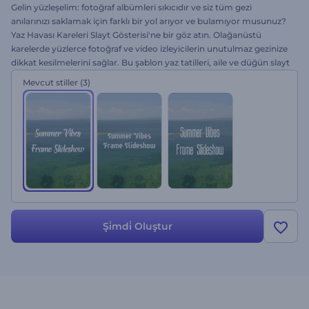
Gelin yüzleşelim: fotoğraf albümleri sıkıcıdır ve siz tüm gezi
anılarınızı saklamak için farklı bir yol arıyor ve bulamıyor musunuz?
Yaz Havası Kareleri Slayt Gösterisi'ne bir göz atın. Olağanüstü
karelerde yüzlerce fotoğraf ve video izleyicilerin unutulmaz gezinize
dikkat kesilmelerini sağlar. Bu şablon yaz tatilleri, aile ve düğün slayt
gösterileri, gezi sunumları, doğum günü kutlamaları ve çok daha
Mevcut stiller
(3)
fazlası için idealdir. Kolayca fotoğraflarınızı yükleyin, metni
değiştirin, müzik ekleyin ve etkileyici bir slayt gösterisine sahip olun.
Hemen deneyin, Renderforest ile ücretsiz!
Şi̇mdi̇ Oluştur