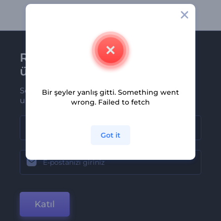
Renderforest bültenine
üye olun
Son haber ve tekliflerimiz ilk olarak size
Bir şeyler yanlış gitti. Something went
ulaşsın
wrong. Failed to fetch
Got it
Katıl