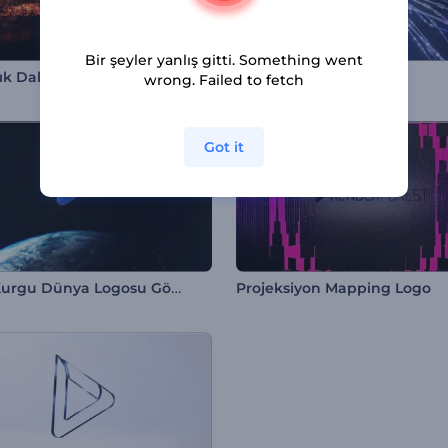
Bir şeyler yanlış gitti. Something went
Parçacık Dalgası Logo Gösterimi
Kuantum Küresi Giriş
wrong. Failed to fetch
Got it
Bilim Kurgu Dünya Logosu Gösterimi
Projeksiyon Mapping Logo