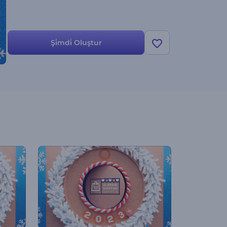
Şi̇mdi̇ Oluştur