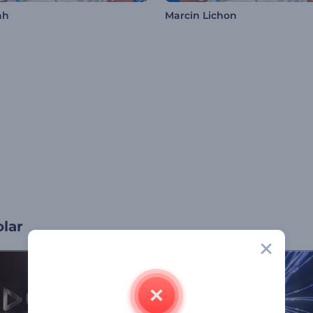
ah
Marcin Lichon
olar