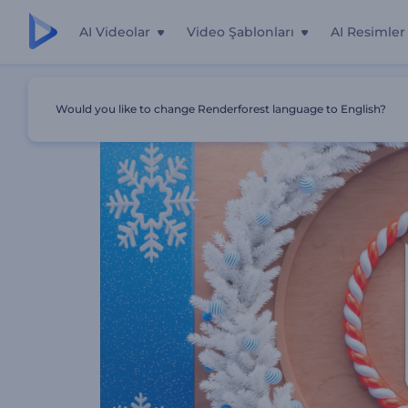
AI Videolar
Video Şablonları
AI Resimler
Ana Sayfa
Şablonlar
Eğlenceli Tilt Oyunlu Noel Tebrik V
Would you like to change Renderforest language to English?