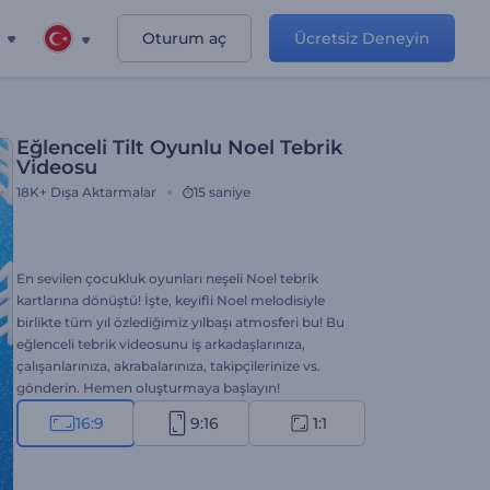
Oturum aç
Ücretsiz Deneyin
Eğlenceli Tilt Oyunlu Noel Tebrik
Videosu
18K+
Dışa Aktarmalar
15 saniye
En sevilen çocukluk oyunları neşeli Noel tebrik
kartlarına dönüştü! İşte, keyifli Noel melodisiyle
birlikte tüm yıl özlediğimiz yılbaşı atmosferi bu! Bu
eğlenceli tebrik videosunu iş arkadaşlarınıza,
çalışanlarınıza, akrabalarınıza, takipçilerinize vs.
gönderin. Hemen oluşturmaya başlayın!
16:9
9:16
1:1