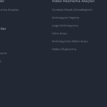
lar
Video Hazırlama Araçları
ırma Araçları
Ücretsiz Müzik Görselleştirici
Animasyon Yapma
Logo Animasyonu
iler
İntro Aracı
Animasyonlu Metin Aracı
Video Oluşturma
sarım
i