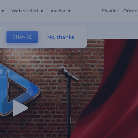
Web siteleri
Araçlar
Fiyatlar
Öğren
No, thanks
CHANGE