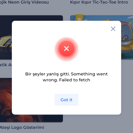
ojik Neon Giriş Videosu
Kıpır Kıpır Tic-Tac-Toe İntro
tik Araba İntro
3D Otobüs Turu Logosu
Bir şeyler yanlış gitti. Something went
wrong. Failed to fetch
Got it
Ateşi Logo Gösterimi