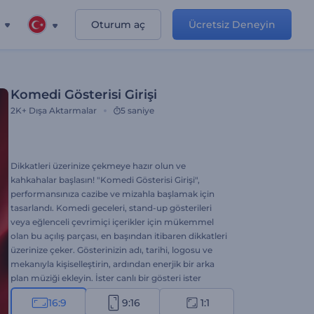
Oturum aç
Ücretsiz Deneyin
Komedi Gösterisi Girişi
2K+
Dışa Aktarmalar
5 saniye
Dikkatleri üzerinize çekmeye hazır olun ve
kahkahalar başlasın! "Komedi Gösterisi Girişi",
performansınıza cazibe ve mizahla başlamak için
tasarlandı. Komedi geceleri, stand-up gösterileri
veya eğlenceli çevrimiçi içerikler için mükemmel
olan bu açılış parçası, en başından itibaren dikkatleri
üzerinize çeker. Gösterinizin adı, tarihi, logosu ve
mekanıyla kişiselleştirin, ardından enerjik bir arka
plan müziği ekleyin. İster canlı bir gösteri ister
çevrimiçi bir klip olsun, bu giriş parçası komedinizi
16:9
9:16
1:1
parlatacak. Hemen yaratın!