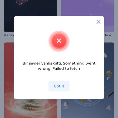
Parlak Alev Parçacıkları İntro
Çiçek Açan Hanami Giriş Videosu
Bir şeyler yanlış gitti. Something went
wrong. Failed to fetch
Got it