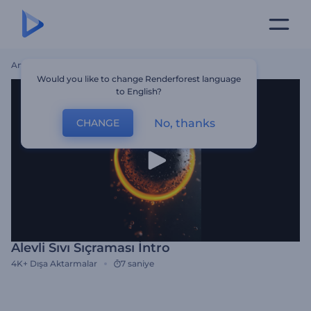
Ana Sayfa
Şablonlar
Alevli Sıvı Sıçraması İntro
Would you like to change Renderforest language
to English?
No, thanks
CHANGE
Alevli Sıvı Sıçraması İntro
4K+
Dışa Aktarmalar
7 saniye