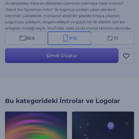
İlk saniyeden itibaren dikkatleri üzerinize çekmeye hazır mısınız?
"Alevli Sıvı Sıçraması İntro" ile logonuz sıvıdan çıkan alevlerin
üzerinde yükselerek markanızı ateşli bir şekilde ortaya çıkarsın.
Logonuzu yükleyin, sloganı ekleyin ve güçlü bir ilk izlenim için bir
arkaplan müziği seçin. YouTube, reels ya da marka tanıtımı alanında
etkili videolar için ideal. Hemen oluşturun; unutulmaz kılmak için
16:9
9:16
1:1
logonuzu tutuşturun!
Şi̇mdi̇ Oluştur
Bu kategorideki
İntrolar ve Logolar