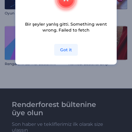
Oyun Hamlesi Logo Gösterimi
Yılbaşı Tebrik Kartı
Bir şeyler yanlış gitti. Something went
wrong. Failed to fetch
Got it
Rengarenk Sarmal Gösterimi
Komedi Gösterisi Girişi
Renderforest bültenine
üye olun
Son haber ve tekliflerimiz ilk olarak size
ulaşsın