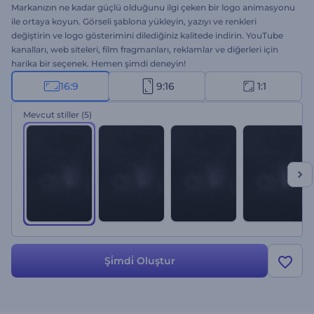
Markanızın ne kadar güçlü olduğunu ilgi çeken bir logo animasyonu
ile ortaya koyun. Görseli şablona yükleyin, yazıyı ve renkleri
değiştirin ve logo gösterimini dilediğiniz kalitede indirin. YouTube
kanalları, web siteleri, film fragmanları, reklamlar ve diğerleri için
harika bir seçenek. Hemen şimdi deneyin!
16:9
9:16
1:1
Mevcut stiller
(5)
Şi̇mdi̇ Oluştur