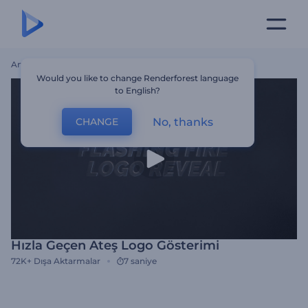
Ana Sayfa
Şablonlar
Hızla Geçen Ateş Logo Gösterimi
Would you like to change Renderforest language
to English?
No, thanks
CHANGE
Hızla Geçen Ateş Logo Gösterimi
72K+
Dışa Aktarmalar
7 saniye