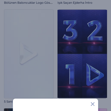
B
ölünen Baloncuklar Logo Gösterimi
Işık Saçan Ejderha İntro
5 Saniyelik Versiyon
Geri Sayım Logosu Tanıtımı