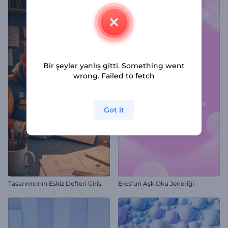
Bir şeyler yanlış gitti. Something went
wrong. Failed to fetch
Got it
Tasarımcının Eskiz Defteri Giriş
Eros'un Aşk Oku Jeneriği