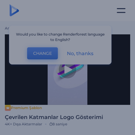
Ana Sayfa
Şablonlar
Çevrilen Katmanlar Logo Gösterimi
Would you like to change Renderforest language
to English?
No, thanks
CHANGE
Premium Şablon
Çevrilen Katmanlar Logo Gösterimi
4K+
Dışa Aktarmalar
8 saniye