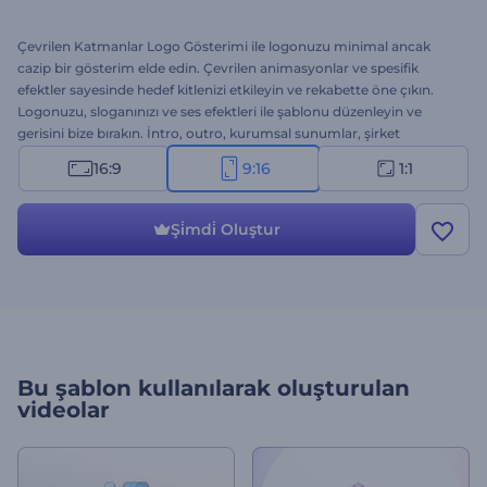
Çevrilen Katmanlar Logo Gösterimi ile logonuzu minimal ancak
cazip bir gösterim elde edin. Çevrilen animasyonlar ve spesifik
efektler sayesinde hedef kitlenizi etkileyin ve rekabette öne çıkın.
Logonuzu, sloganınızı ve ses efektleri ile şablonu düzenleyin ve
gerisini bize bırakın. İntro, outro, kurumsal sunumlar, şirket
sunumları, kanal tanıtımları vs. için mükemmel bir seçenek. Hemen
16:9
9:16
1:1
şimdi deneyin!
Şi̇mdi̇ Oluştur
Bu şablon kullanılarak oluşturulan
videolar