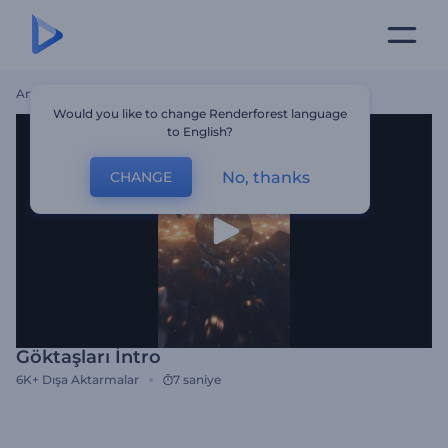
Ana Sayfa
Şablonlar
Göktaşları İntro
Would you like to change Renderforest language
to English?
No, thanks
CHANGE
Göktaşları İntro
6K+
Dışa Aktarmalar
7 saniye