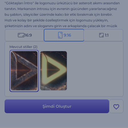
"Göktaşları İntro" ile logonuzu ürkütücü bir asteroit akımı arasından
tanıtın. Markanızın introsu için evrenin gücünden yararlanacağınız
bu şablon, izleyiciler üzerinde kalıcı bir etki bırakmak için birebir.
Hızlı ve kolay bir şekilde özelleştirmek için logonuzu yükleyin,
şirketinizin adını ve sloganını girin ve arkaplanda çalacak bir müzik
parçası seçin. Bilim kurgu videoları, teknoloji introları, epik
16:9
9:16
1:1
sunumlar uzay temalı diğer projeler için ideal. Hemen şimdi
deneyin!
Mevcut stiller
(2)
Şi̇mdi̇ Oluştur