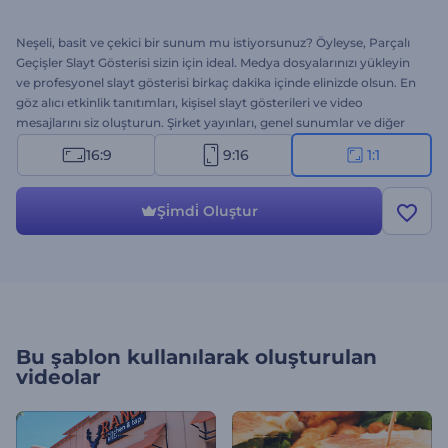
Neşeli, basit ve çekici bir sunum mu istiyorsunuz? Öyleyse, Parçalı
Geçişler Slayt Gösterisi sizin için ideal. Medya dosyalarınızı yükleyin
ve profesyonel slayt gösterisi birkaç dakika içinde elinizde olsun. En
göz alıcı etkinlik tanıtımları, kişisel slayt gösterileri ve video
mesajlarını siz oluşturun. Şirket yayınları, genel sunumlar ve diğer
kurumsal projelerde estetik görünümden taviz vermeyin. Hedef
16:9
9:16
1:1
kitlenizin heyecanını zinde tutun. Başarı hikayeniz burada başlıyor!
Hemen bugün ücretsiz olarak deneyin.
Şi̇mdi̇ Oluştur
Bu şablon kullanılarak oluşturulan
videolar