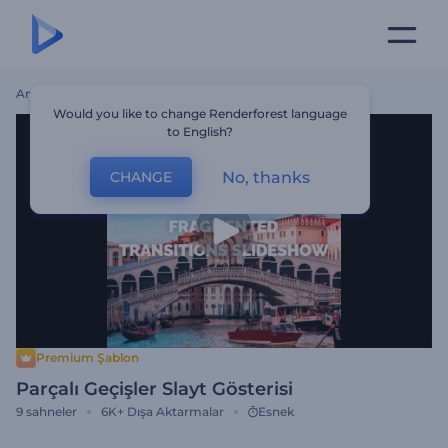
Ana Sayfa
Şablonlar
Parçalı Geçişler Slayt Gösterisi
Would you like to change Renderforest language
to English?
No, thanks
CHANGE
Premium Şablon
Parçalı Geçişler Slayt Gösterisi
9
sahneler
6K+
Dışa Aktarmalar
Esnek