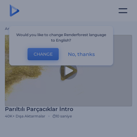
Ana Sayfa
Şablonlar
Parıltılı Parçacıklar İntro
Would you like to change Renderforest language
to English?
No, thanks
CHANGE
Parıltılı Parçacıklar İntro
40K+
Dışa Aktarmalar
10 saniye