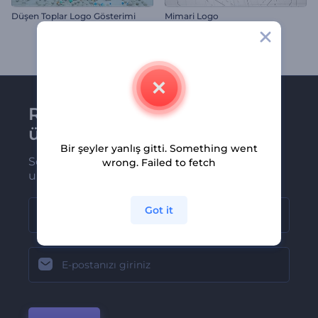
Düşen Toplar Logo Gösterimi
Mimari Logo
Renderforest bültenine
üye olun
Bir şeyler yanlış gitti. Something went
Son haber ve tekliflerimiz ilk olarak size
wrong. Failed to fetch
ulaşsın
Got it