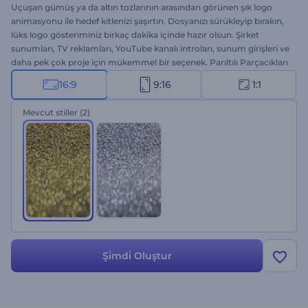
Uçuşan gümüş ya da altın tozlarının arasından görünen şık logo
animasyonu ile hedef kitlenizi şaşırtın. Dosyanızı sürükleyip bırakın,
lüks logo gösteriminiz birkaç dakika içinde hazır olsun. Şirket
sunumları, TV reklamları, YouTube kanalı introları, sunum girişleri ve
daha pek çok proje için mükemmel bir seçenek. Parıltılı Parçacıkları
hemen şimdi deneyin!
16:9
9:16
1:1
Mevcut stiller
(2)
Şi̇mdi̇ Oluştur