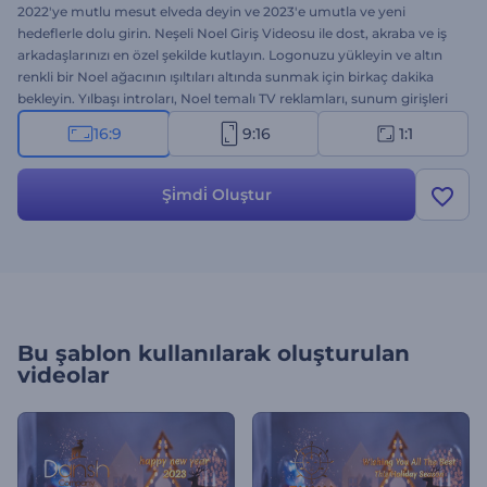
2022'ye mutlu mesut elveda deyin ve 2023'e umutla ve yeni
hedeflerle dolu girin. Neşeli Noel Giriş Videosu ile dost, akraba ve iş
arkadaşlarınızı en özel şekilde kutlayın. Logonuzu yükleyin ve altın
renkli bir Noel ağacının ışıltıları altında sunmak için birkaç dakika
bekleyin. Yılbaşı introları, Noel temalı TV reklamları, sunum girişleri
vs. için mükemmel bir seçenek. Hemen şimdi deneyin!
16:9
9:16
1:1
Şi̇mdi̇ Oluştur
Bu şablon kullanılarak oluşturulan
videolar