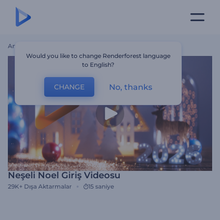
Ana Sayfa
Şablonlar
Neşeli Noel Giriş Videosu
Would you like to change Renderforest language
to English?
No, thanks
CHANGE
Neşeli Noel Giriş Videosu
29K+
Dışa Aktarmalar
15 saniye