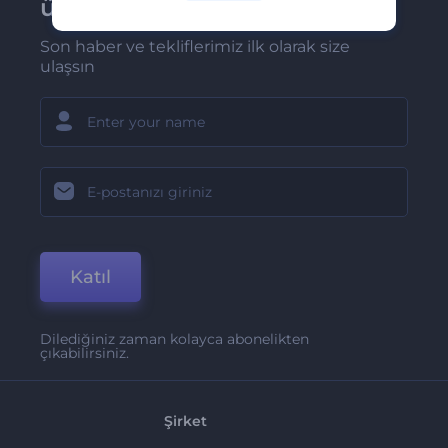
üye olun
Son haber ve tekliflerimiz ilk olarak size
ulaşsın
Katıl
Dilediğiniz zaman kolayca abonelikten
çıkabilirsiniz.
Şirket