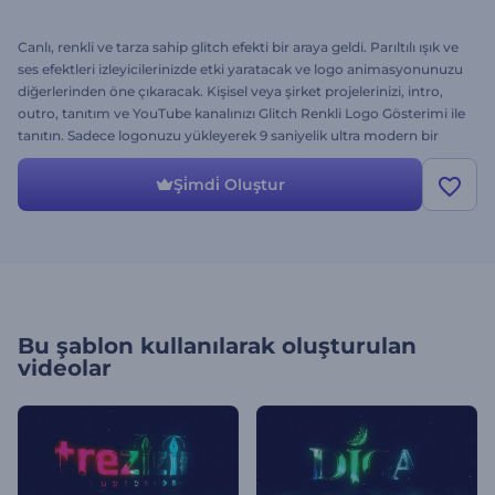
Canlı, renkli ve tarza sahip glitch efekti bir araya geldi. Parıltılı ışık ve
ses efektleri izleyicilerinizde etki yaratacak ve logo animasyonunuzu
diğerlerinden öne çıkaracak. Kişisel veya şirket projelerinizi, intro,
outro, tanıtım ve YouTube kanalınızı Glitch Renkli Logo Gösterimi ile
tanıtın. Sadece logonuzu yükleyerek 9 saniyelik ultra modern bir
açılışa dakikalar içinde sahip olun. Ücretsiz deneyin!
Şi̇mdi̇ Oluştur
Bu şablon kullanılarak oluşturulan
videolar