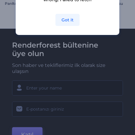
Parıltılı Akışkan Logo Gösterimi
Maha Shivratri Tebrik Videosu
Got it
Renderforest bültenine
üye olun
Son haber ve tekliflerimiz ilk olarak size
ulaşsın
Katıl