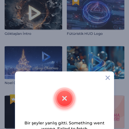
Göktaşları İntro
Fütüristik HUD Logo
Noel Gecesi Büyüsü İntro
Sıvı Top Füzyonu Girişi
Bir şeyler yanlış gitti. Something went
wrong. Failed to fetch