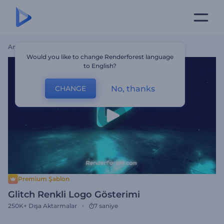
Ana Sayfa
Şablonlar
Glitch Renkli Logo Gösterimi
Would you like to change Renderforest language
to English?
No, thanks
CHANGE
Premium Şablon
Glitch Renkli Logo Gösterimi
250K+
Dışa Aktarmalar
7 saniye