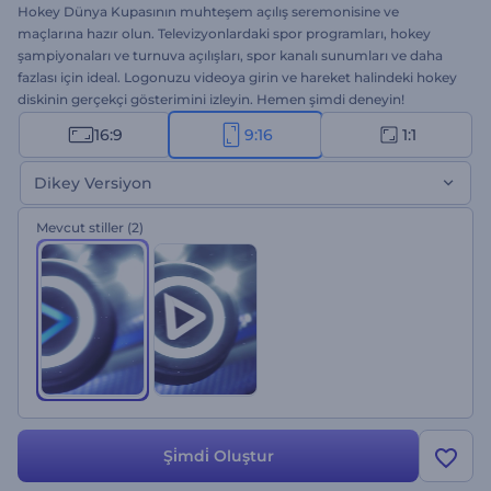
Hokey Dünya Kupasının muhteşem açılış seremonisine ve
maçlarına hazır olun. Televizyonlardaki spor programları, hokey
şampiyonaları ve turnuva açılışları, spor kanalı sunumları ve daha
fazlası için ideal. Logonuzu videoya girin ve hareket halindeki hokey
diskinin gerçekçi gösterimini izleyin. Hemen şimdi deneyin!
16:9
9:16
1:1
Dikey Versiyon
Mevcut stiller
(2)
Şi̇mdi̇ Oluştur