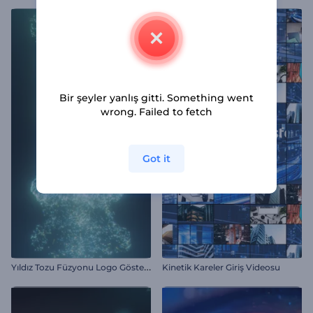
Bir şeyler yanlış gitti. Something went
wrong. Failed to fetch
Got it
Y
ıldız Tozu Füzyonu Logo Gösterimi
Kinetik Kareler Giriş Videosu