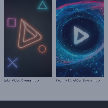
Işıltılı Video Oyunu İntro
Kozmik Tünel Geri Sayım İntro