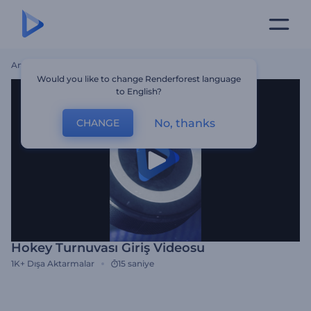
Ana Sayfa
Şablonlar
Hokey Turnuvası Giriş Videosu
Would you like to change Renderforest language
to English?
No, thanks
CHANGE
Hokey Turnuvası Giriş Videosu
1K+
Dışa Aktarmalar
15 saniye