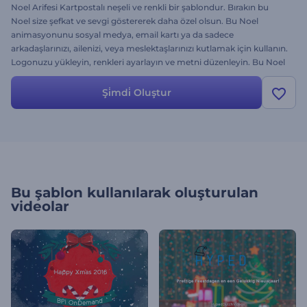
Noel Arifesi Kartpostalı neşeli ve renkli bir şablondur. Bırakın bu
Noel size şefkat ve sevgi göstererek daha özel olsun. Bu Noel
animasyonunu sosyal medya, email kartı ya da sadece
arkadaşlarınızı, ailenizi, veya meslektaşlarınızı kutlamak için kullanın.
Logonuzu yükleyin, renkleri ayarlayın ve metni düzenleyin. Bu Noel
evinizi huzur ve İsa Mesih'in neşesiyle dolsun.
Şi̇mdi̇ Oluştur
Bu şablon kullanılarak oluşturulan
videolar