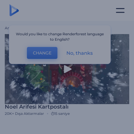
Ana Sayfa
Şablonlar
Noel Arifesi Kartpostalı
Would you like to change Renderforest language
to English?
No, thanks
CHANGE
Noel Arifesi Kartpostalı
20K+
Dışa Aktarmalar
15 saniye