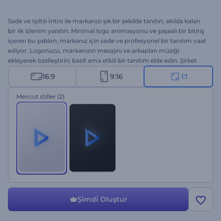
Sade ve Işıltılı İntro ile markanızı şık bir şekilde tanıtın; akılda kalan
bir ilk izlenim yaratın. Minimal logo animasyonu ve şaşaalı bir bitiriş
içeren bu şablon, markanız için sade ve profesyonel bir tanıtım vaat
ediyor. Logonuzu, markanızın mesajını ve arkaplan müziği
ekleyerek özelleştirin; basit ama etkili bir tanıtım elde edin. Şirket
tanıtımları, ürün lansmanları, sunum girişleri, kanal intro ve
16:9
9:16
1:1
outroları gibi birçok proje için mükemmel bir seçenek. Hemen
oluşturun, markanızı parlatın!
Mevcut stiller
(2)
Şi̇mdi̇ Oluştur