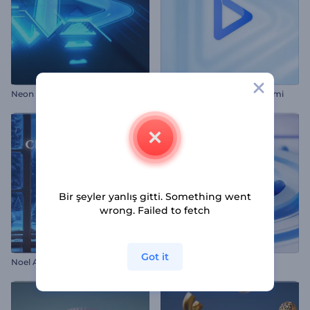
N
eon Sarsıntısı Logo Animasyonu
Çok Katmanlı Logo Gösterimi
Bir şeyler yanlış gitti. Something went
wrong. Failed to fetch
Got it
Noel Ayısı Giriş Videosu
Global Haber Jeneriği