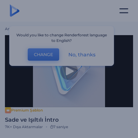
Ana Sayfa
Şablonlar
Sade Ve Işıltılı İntro
Would you like to change Renderforest language
to English?
No, thanks
CHANGE
Premium Şablon
Sade ve Işıltılı İntro
7K+
Dışa Aktarmalar
7 saniye