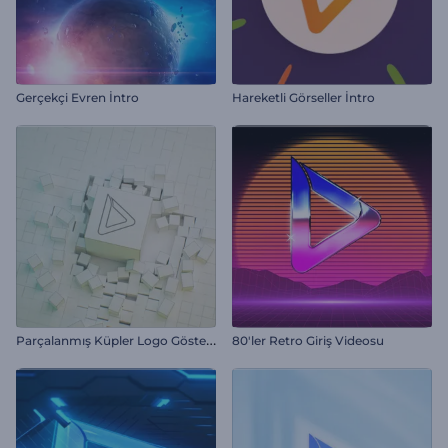
Gerçekçi Evren İntro
Hareketli Görseller İntro
P
arçalanmış Küpler Logo Gösterimi
80'ler Retro Giriş Videosu