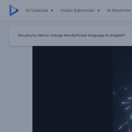
AI Videolar
Video Şablonları
AI Resimler
Ana Sayfa
Şablonlar
Parıltılı Çizgiler Logo Gösterimi
Would you like to change Renderforest language to English?