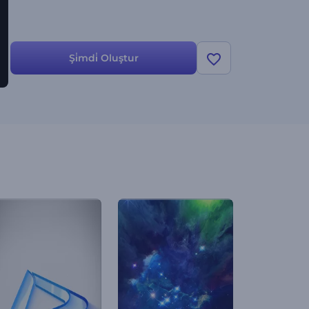
Şi̇mdi̇ Oluştur