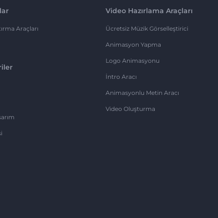
lar
Video Hazırlama Araçları
ırma Araçları
Ücretsiz Müzik Görselleştirici
Animasyon Yapma
Logo Animasyonu
iler
İntro Aracı
Animasyonlu Metin Aracı
Video Oluşturma
sarım
i