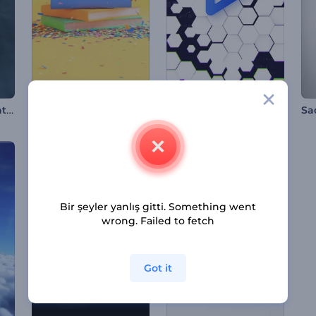
Modern Fütüristik İntro
Web Arama Logosu Gösterimi
Mezuniyet Günü Girişi
Bir şeyler yanlış gitti. Something went
wrong. Failed to fetch
Got it