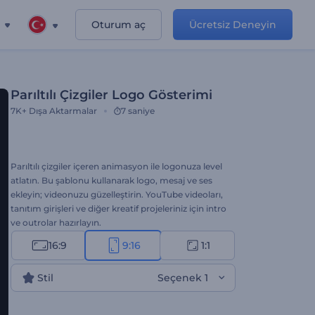
Oturum aç
Ücretsiz Deneyin
Parıltılı Çizgiler Logo Gösterimi
7K+
Dışa Aktarmalar
7 saniye
Parıltılı çizgiler içeren animasyon ile logonuza level
atlatın. Bu şablonu kullanarak logo, mesaj ve ses
ekleyin; videonuzu güzelleştirin. YouTube videoları,
tanıtım girişleri ve diğer kreatif projeleriniz için intro
ve outrolar hazırlayın.
16:9
9:16
1:1
Stil
Seçenek 1