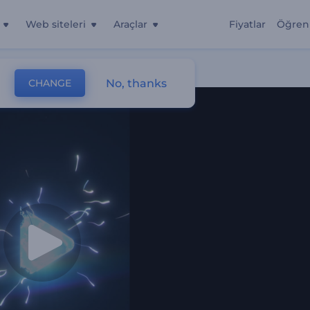
Web siteleri
Araçlar
Fiyatlar
Öğren
No, thanks
CHANGE