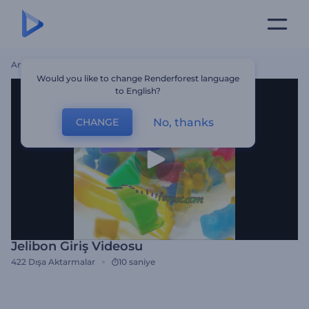
Ana Sayfa
Şablonlar
Jelibon Giriş Videosu
Would you like to change Renderforest language
to English?
No, thanks
CHANGE
Jelibon Giriş Videosu
422
Dışa Aktarmalar
10 saniye