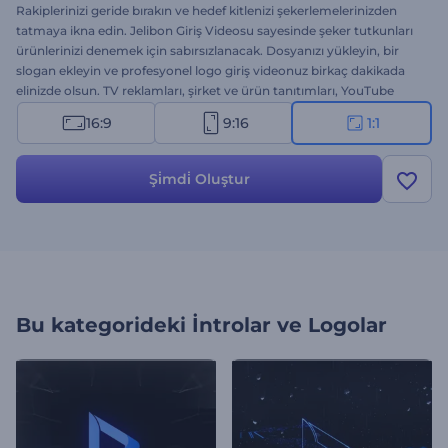
Rakiplerinizi geride bırakın ve hedef kitlenizi şekerlemelerinizden
tatmaya ikna edin. Jelibon Giriş Videosu sayesinde şeker tutkunları
ürünlerinizi denemek için sabırsızlanacak. Dosyanızı yükleyin, bir
slogan ekleyin ve profesyonel logo giriş videonuz birkaç dakikada
elinizde olsun. TV reklamları, şirket ve ürün tanıtımları, YouTube
kanalı introları vs. için mükemmel bir seçenek. Bu yepyeni şablon ile
16:9
9:16
1:1
müşterilerin kalbini kazanın. Hemen şimdi deneyin!
Şi̇mdi̇ Oluştur
Bu kategorideki
İntrolar ve Logolar