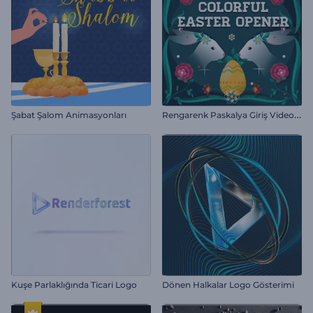
R
engarenk Paskalya Giriş Videosu
Şabat Şalom Animasyonları
Kuşe Parlaklığında Ticari Logo
Dönen Halkalar Logo Gösterimi