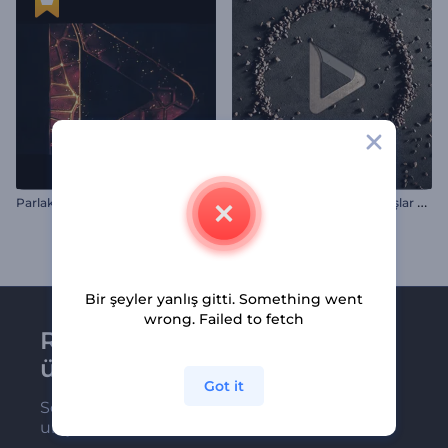
Ç
ekim Kuvveti Altındaki Taşlar Giriş Videosu
Parlak Alev Parçacıkları İntro
Bir şeyler yanlış gitti. Something went
wrong. Failed to fetch
Renderforest bültenine
üye olun
Got it
Son haber ve tekliflerimiz ilk olarak size
ulaşsın